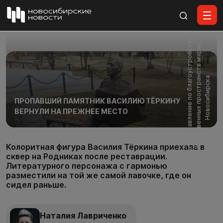
Все материалы
Ф
о
т
о
:
у
п
р
а
в
л
е
н
и
е
п
о
б
л
а
г
о
у
с
т
р
о
й
с
т
в
у
о
б
щ
е
с
т
в
е
н
н
ы
х
п
р
о
с
т
р
а
н
с
т
в
м
э
р
и
Н
о
в
о
с
и
б
и
р
с
к
и
а
ПРОПАВШИЙ ПАМЯТНИК ВАСИЛИЮ ТЁРКИНУ
ВЕРНУЛИ НА ПРЕЖНЕЕ МЕСТО
Колоритная фигура Василия Тёркина приехала в
сквер на Родниках после реставрации.
Литературного персонажа с гармонью
разместили на той же самой лавочке, где он
сидел раньше.
Наталия Лавриченко