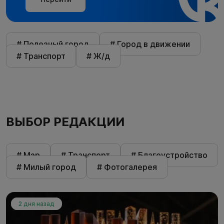
# Полезный город
# Город в движении
# Транспорт
# Ж/д
ВЫБОР РЕДАКЦИИ
# Мэр
# Транспорт
# Благоустройство
# Милый город
# Фотогалерея
2 дня назад