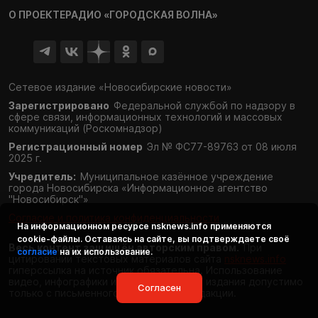
О ПРОЕКТЕ
РАДИО «ГОРОДСКАЯ ВОЛНА»
Сетевое издание «Новосибирские новости»
Зарегистрировано
Федеральной службой по надзору в
сфере связи,
информационных технологий и массовых
коммуникаций (Роскомнадзор)
Регистрационный номер
Эл № ФС77-89763 от 08 июля
2025 г.
Учредитель:
Муниципальное казённое учреждение
города Новосибирска «Информационное агентство
"Новосибирск"»
Согласие и политика конфиденциальности
На информационном ресурсе
nsknews.info
применяются
cookie-файлы. Оставаясь на сайте, вы подтверждаете своё
Весь контент защищён авторским правом.
При
согласие
на их использование.
цитировании текстовых материалов сайта
nsknews.info
гиперссылка на источник обязательна. Использование
видео, инфографики и фотоматериалов издания допустимо
Согласен
только с письменного разрешения редакции.