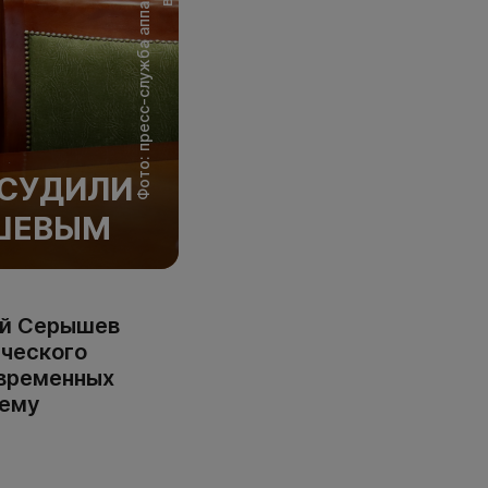
БСУДИЛИ
ЫШЕВЫМ
ий Серышев
ического
овременных
шему