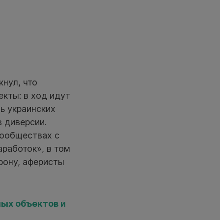
нул, что
кты: в ход идут
ь украинских
 диверсии.
сообществах с
работок», в том
рону, аферисты
ных объектов и