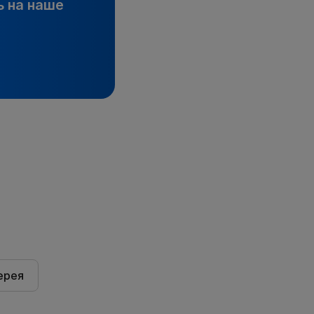
 на наше
ерея