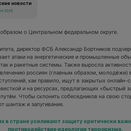
ские новости
ля 2026
 образом о Центральном федеральном округе.
итета, директор ФСБ Александр Бортников подчерк
ает атаки на энергетические и промышленные объе
 так и ракетные системы. Также выросла активност
овлечению россиян (главным образом, молодёжи) в
туплений, как правило, ищут в закрытых онлайн-
весткой и на ресурсах, предлагающих «быстрый за
 путём. Чтобы склонить собеседников на свою сто
т шантаж и запугивание.
ях в стране усиливают защиту критически важ
противодействие идеологии терроризма.