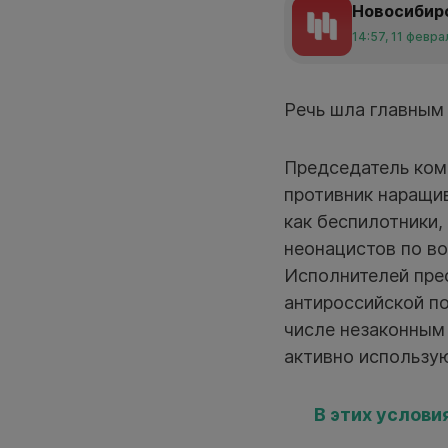
Новосибир
14:57, 11 февра
Речь шла главным
Председатель ком
противник наращив
как беспилотники,
неонацистов по в
Исполнителей прес
антироссийской по
числе незаконным
активно использую
В этих услови