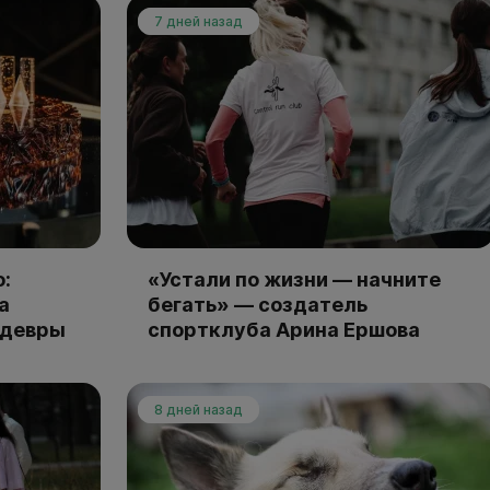
7 дней назад
:
«Устали по жизни — начните
а
бегать» — создатель
едевры
спортклуба Арина Ершова
8 дней назад