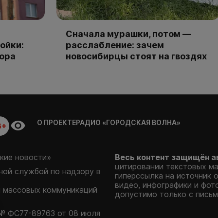
Сначала мурашки, потом —
ойки:
расслабление: зачем
тора
новосибирцы стоят на гвоздях
О ПРОЕКТЕ
РАДИО «ГОРОДСКАЯ ВОЛНА»
6+
кие новости»
Весь контент защищён а
цитировании текстовых м
ой службой по надзору в
гиперссылка на источник 
видео, инфографики и фот
и массовых коммуникаций
допустимо только с письм
№ ФС77-89763 от 08 июля