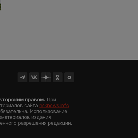
вторским правом.
При
атериалов сайта
nsknews.info
обязательна. Использование
оматериалов издания
енного разрешения редакции.