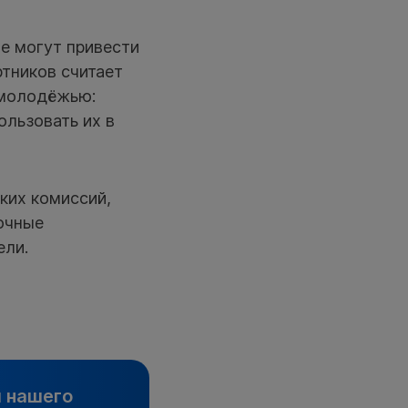
е могут привести
ртников считает
 молодёжью:
льзовать их в
ких комиссий,
очные
ели.
и нашего