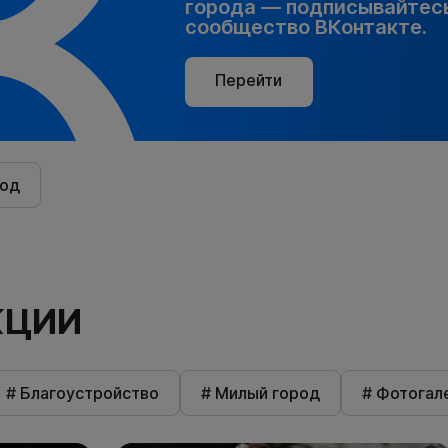
города — подписывайтесь
сообщество ВКонтакте.
Перейти
род
КЦИИ
# Благоустройство
# Милый город
# Фотогал