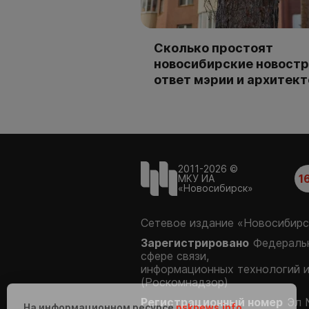
Сколько простоят
новосибирские новостр
ответ мэрии и архитек
2011-2026 ©
1
МКУ ИА
«Новосибирск»
Сетевое издание «Новосибирс
Зарегистрировано
Федеральн
сфере связи,
информационных технологий 
(Роскомнадзор)
Регистрационный номер
Эл 
На информационном ресурсе
nsknews.info