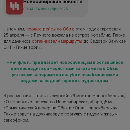
Новосибирские новости
09:34, 24 сентября 2025
Напомним,
первые рейсы по Оби
в этом году стартовали
25 апреля — с Речного вокзала на остров Кораблик. Также
для дачников
организовали маршруты
до Седовой Заимки и
СНТ «Тихие зори».
«Речфлот» предлагает новосибирцам в оставшиеся
дни насладиться «золотыми закатами над Обью,
уютными вечерами на палубе и незабываемыми
видами на родной город» с аудиогидом.
В расписании — пять экскурсий: «6 мостов Новосибирска»,
«От Новониколаевска до Новосибирска», «Город54»,
«Романтический вечер на Оби» и «Огни Новосибирска».
Также зовут на двухчасовую прогулку с гидом и живым
саксофоном.