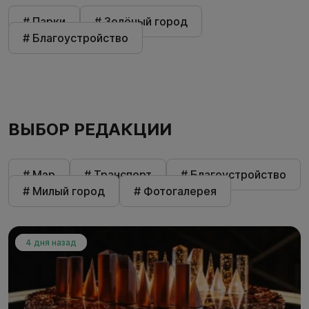
# Парки
# Зелёный город
# Благоустройство
ВЫБОР РЕДАКЦИИ
# Мэр
# Транспорт
# Благоустройство
# Милый город
# Фотогалерея
4 дня назад