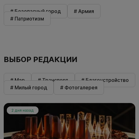
# Безопасный город
# Армия
# Патриотизм
ВЫБОР РЕДАКЦИИ
# Мэр
# Транспорт
# Благоустройство
# Милый город
# Фотогалерея
2 дня назад