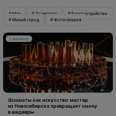
# Мэр
# Транспорт
# Благоустройство
# Милый город
# Фотогалерея
2 дня назад
Шахматы как искусство: мастер
из Новосибирска превращает смолу
в шедевры