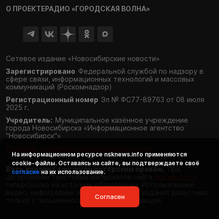
О ПРОЕКТЕ
РАДИО «ГОРОДСКАЯ ВОЛНА»
Сетевое издание «Новосибирские новости»
Зарегистрировано
Федеральной службой по надзору в
сфере связи,
информационных технологий и массовых
коммуникаций (Роскомнадзор)
Регистрационный номер
Эл № ФС77-89763 от 08 июля
2025 г.
Учредитель:
Муниципальное казённое учреждение
города Новосибирска «Информационное агентство
"Новосибирск"»
Согласие и политика конфиденциальности
На информационном ресурсе
nsknews.info
применяются
cookie-файлы. Оставаясь на сайте, вы подтверждаете своё
Весь контент защищён авторским правом.
При
согласие
на их использование.
цитировании текстовых материалов сайта
nsknews.info
гиперссылка на источник обязательна. Использование
видео, инфографики и фотоматериалов издания допустимо
Согласен
только с письменного разрешения редакции.