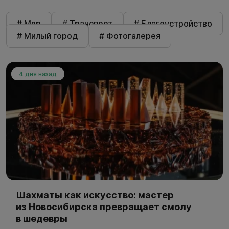
# Мэр
# Транспорт
# Благоустройство
# Милый город
# Фотогалерея
4 дня назад
Шахматы как искусство: мастер
из Новосибирска превращает смолу
в шедевры