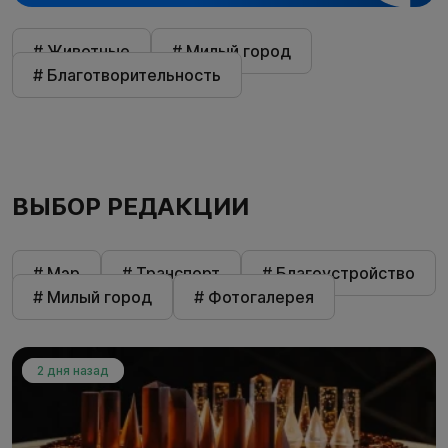
# Животные
# Милый город
# Благотворительность
ВЫБОР РЕДАКЦИИ
# Мэр
# Транспорт
# Благоустройство
# Милый город
# Фотогалерея
2 дня назад