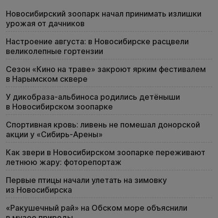
Новосибирский зоопарк начал принимать излишки
урожая от дачников
Настроение августа: в Новосибирске расцвели
великолепные гортензии
Сезон «Кино на траве» закроют ярким фестивалем
в Нарымском сквере
У дикобраза-альбиноса родились детёныши
в Новосибирском зоопарке
Спортивная кровь: ливень не помешал донорской
акции у «Сибирь-Арены»
Как звери в Новосибирском зоопарке переживают
летнюю жару: фоторепортаж
Первые птицы начали улетать на зимовку
из Новосибирска
«Ракушечный рай» на Обском море объяснили
в музее природы