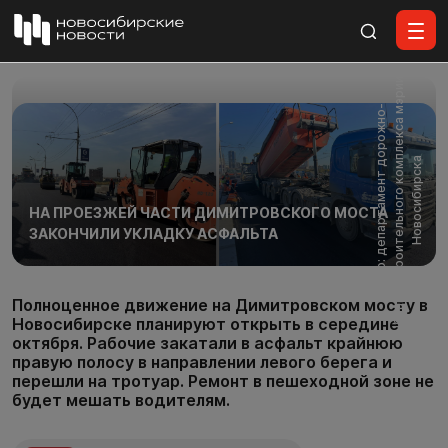
Все материалы
и
Ф
о
т
о
:
д
е
п
а
р
т
а
м
е
н
т
д
о
р
о
ж
н
о
-
б
л
а
г
о
у
с
т
р
о
и
т
е
л
ь
н
о
г
о
к
о
м
п
л
е
к
с
а
м
э
р
и
Н
о
в
о
с
и
б
и
р
с
к
а
НА ПРОЕЗЖЕЙ ЧАСТИ ДИМИТРОВСКОГО МОСТА
ЗАКОНЧИЛИ УКЛАДКУ АСФАЛЬТА
Полноценное движение на Димитровском мосту в
Новосибирске планируют открыть в середине
октября. Рабочие закатали в асфальт крайнюю
правую полосу в направлении левого берега и
перешли на тротуар. Ремонт в пешеходной зоне не
будет мешать водителям.