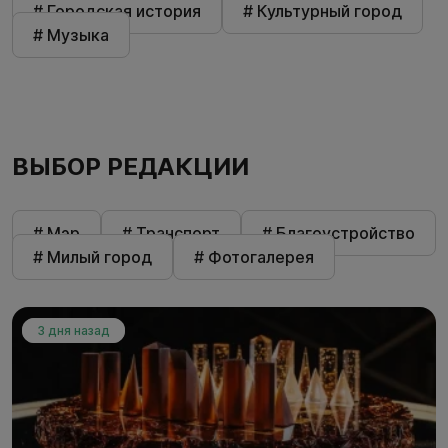
# Городская история
# Культурный город
# Музыка
ВЫБОР РЕДАКЦИИ
# Мэр
# Транспорт
# Благоустройство
# Милый город
# Фотогалерея
3 дня назад