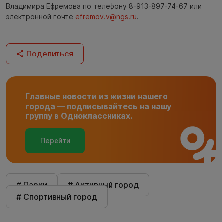
Владимира Ефремова по телефону 8-913-897-74-67 или
электронной почте
efremov.v@ngs.ru
.
Поделиться
Главные новости из жизни нашего
города — подписывайтесь на нашу
группу в Одноклассниках.
Перейти
# Парки
# Активный город
# Спортивный город