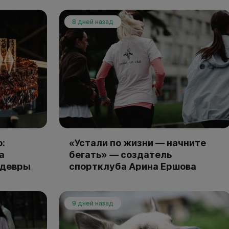
8 дней назад
:
«Устали по жизни — начните
а
бегать» — создатель
едевры
спортклуба Арина Ершова
9 дней назад