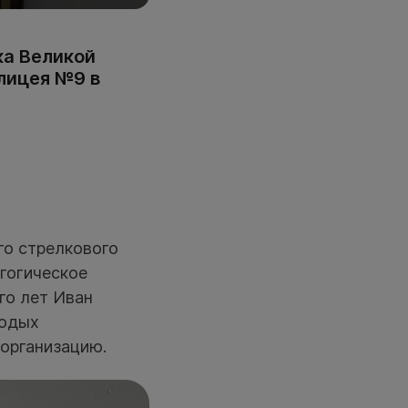
ка Великой
лицея №9 в
го стрелкового
гогическое
го лет Иван
лодых
 организацию.