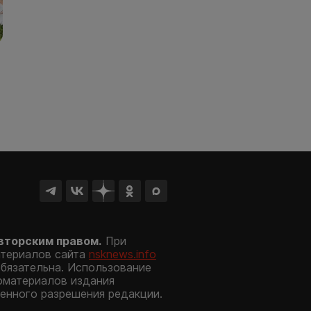
вторским правом.
При
атериалов сайта
nsknews.info
обязательна. Использование
оматериалов издания
енного разрешения редакции.