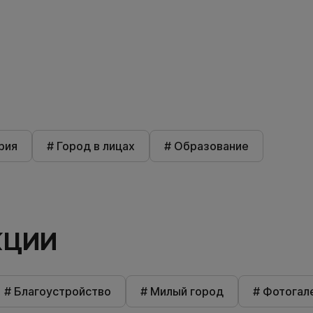
рия
# Город в лицах
# Образование
КЦИИ
# Благоустройство
# Милый город
# Фотогал