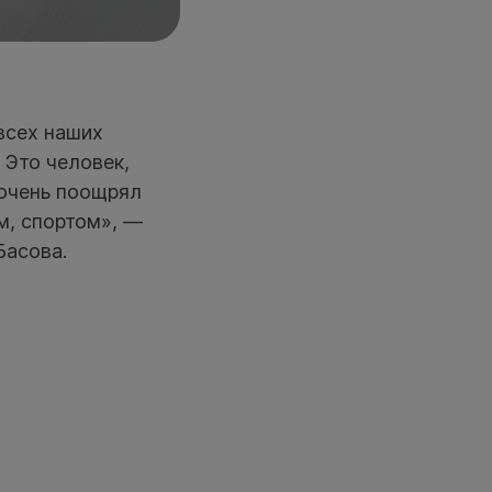
всех наших
 Это человек,
 очень поощрял
м, спортом», —
Басова.