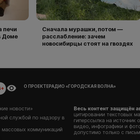
а печи
Сначала мурашки, потом —
в Доме
расслабление: зачем
новосибирцы стоят на гвоздях
О ПРОЕКТЕ
РАДИО «ГОРОДСКАЯ ВОЛНА»
6+
кие новости»
Весь контент защищён а
цитировании текстовых м
ой службой по надзору в
гиперссылка на источник 
видео, инфографики и фот
и массовых коммуникаций
допустимо только с письм