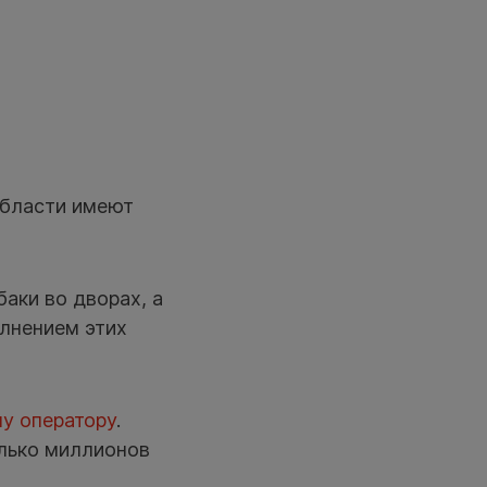
области имеют
аки во дворах, а
олнением этих
у оператору
.
лько миллионов