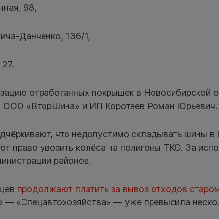
ная, 98,
ича-Данченко, 136/1,
 27.
изацию отработанных покрышек в Новосибирской 
 ООО «ВторШина» и ИП Коротеев Роман Юрьевич.
дчёркивают, что недопустимо складывать шины в б
т право увозить колёса на полигоны ТКО. За исп
министрации районов.
рцев
продолжают платить за вывоз отходов старом
о — «Спецавтохозяйства» — уже превысила неско