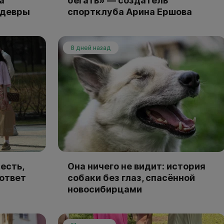
а
бегать» — создатель
едевры
спортклуба Арина Ершова
8 дней назад
есть,
Она ничего не видит: история
 ответ
собаки без глаз, спасённой
новосибирцами