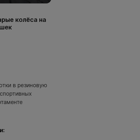
арые колёса на
ышек
отки в резиновую
 спортивных
ртаменте
и: