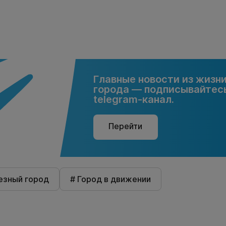
Главные новости из жизн
города — подписывайтесь
telegram-канал.
Перейти
езный город
# Город в движении