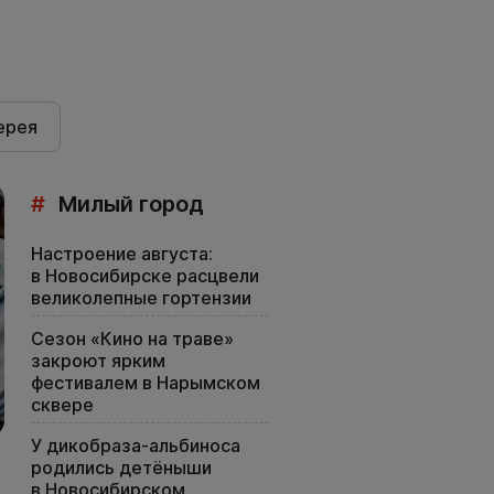
ерея
#
Милый город
Настроение августа:
в Новосибирске расцвели
великолепные гортензии
Сезон «Кино на траве»
закроют ярким
фестивалем в Нарымском
сквере
У дикобраза-альбиноса
родились детёныши
в Новосибирском