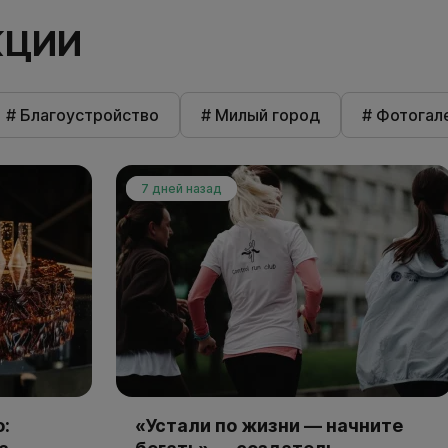
КЦИИ
# Благоустройство
# Милый город
# Фотогал
7 дней назад
:
«Устали по жизни — начните