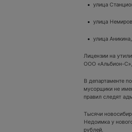
улица Станцион
улица Немиров
улица Аникина,
Лицензии на утил
ООО «Альбион-С»,
В департаменте по
мусорщики не имею
правил следят ад
Тысячи новосиби
Недоимка у новог
рублей.