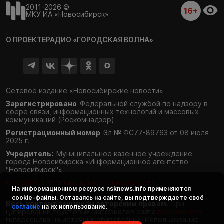
2011-2026 ©
16+
МКУ ИА «Новосибирск»
О ПРОЕКТЕ
РАДИО «ГОРОДСКАЯ ВОЛНА»
Сетевое издание «Новосибирские новости»
Зарегистрировано
Федеральной службой по надзору в
сфере связи,
информационных технологий и массовых
коммуникаций (Роскомнадзор)
Регистрационный номер
Эл № ФС77-89763 от 08 июля
2025 г.
Учредитель:
Муниципальное казённое учреждение
города Новосибирска «Информационное агентство
"Новосибирск"»
Согласие и политика конфиденциальности
На информационном ресурсе
nsknews.info
применяются
cookie-файлы. Оставаясь на сайте, вы подтверждаете своё
Весь контент защищён авторским правом.
При
согласие
на их использование.
цитировании текстовых материалов сайта
nsknews.info
гиперссылка на источник обязательна. Использование