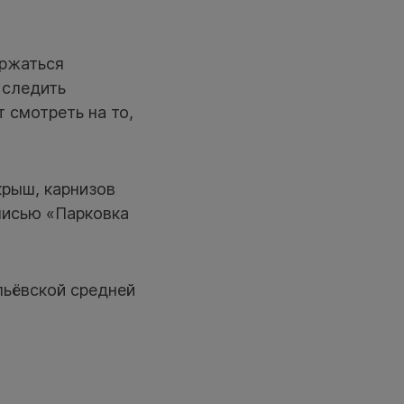
ержаться
 следить
 смотреть на то,
рыш, карнизов
писью «Парковка
пьёвской средней