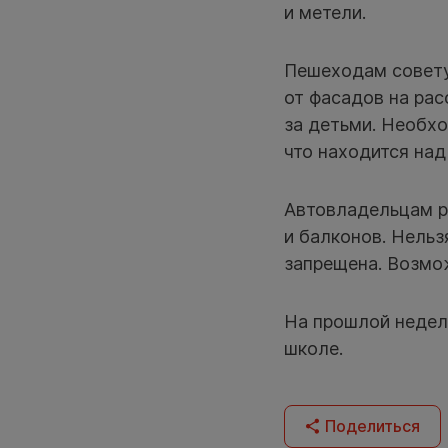
и метели.
Пешеходам совету
от фасадов на рас
за детьми. Необхо
что находится над
Автовладельцам р
и балконов. Нель
запрещена. Возмож
На прошлой неде
школе.
Поделиться