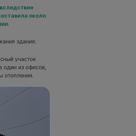
 вследствие
составила около
нии.
жания здания.
сный участок
в один из офисов,
ы отопления.