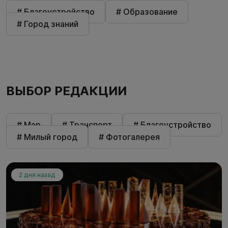
# Благоустройство
# Образование
# Город знаний
ВЫБОР РЕДАКЦИИ
# Мэр
# Транспорт
# Благоустройство
# Милый город
# Фотогалерея
2 дня назад