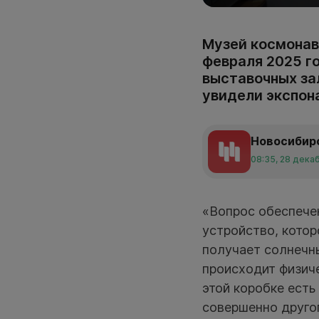
Музей космонав
февраля 2025 го
выставочных за
увидели экспона
Новосибир
08:35, 28 дека
«Вопрос обеспече
устройство, кото
получает солнечны
происходит физиче
этой коробке есть
совершенно другог