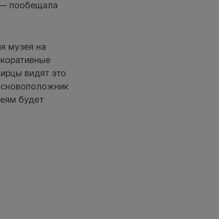
 — пообещала
я музея на
декоративные
бирцы видят это
 основоположник
деям будет