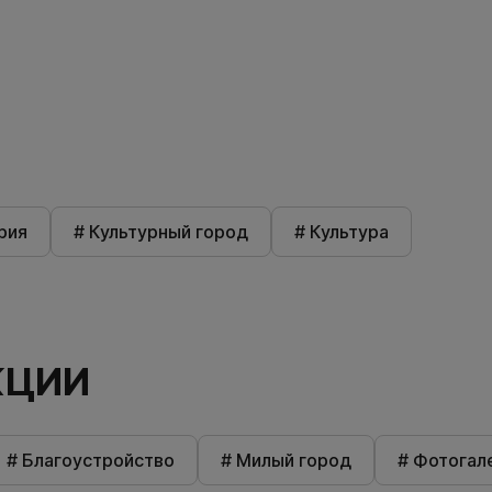
рия
# Культурный город
# Культура
КЦИИ
# Благоустройство
# Милый город
# Фотогал