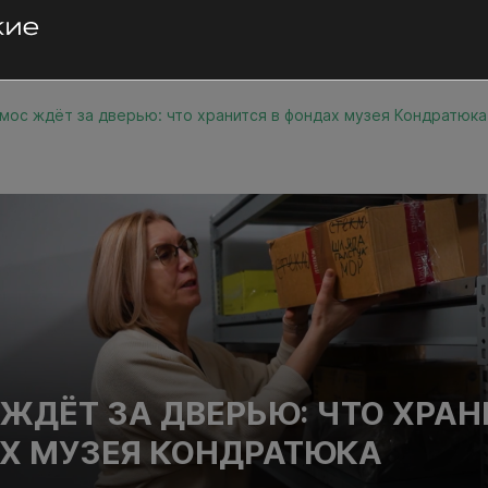
мос ждёт за дверью: что хранится в фондах музея Кондратюка
ЖДЁТ ЗА ДВЕРЬЮ: ЧТО ХРАН
Х МУЗЕЯ КОНДРАТЮКА