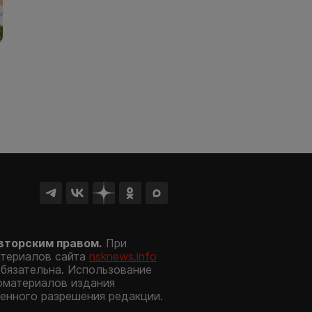
вторским правом.
При
атериалов сайта
nsknews.info
обязательна. Использование
оматериалов издания
енного разрешения редакции.