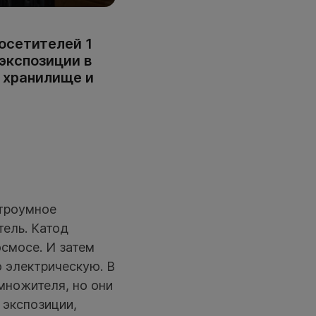
осетителей 1
экспозиции в
в хранилище и
итроумное
ель. Катод
осмосе. И затем
ю электрическую. В
множителя, но они
 экспозиции,