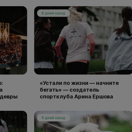
8 дней назад
:
«Устали по жизни — начните
а
бегать» — создатель
едевры
спортклуба Арина Ершова
9 дней назад