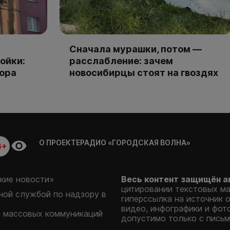
Сначала мурашки, потом —
ойки:
расслабление: зачем
тора
новосибирцы стоят на гвоздях
О ПРОЕКТЕ
РАДИО «ГОРОДСКАЯ ВОЛНА»
6+
кие новости»
Весь контент защищён а
цитировании текстовых м
ой службой по надзору в
гиперссылка на источник 
видео, инфографики и фот
и массовых коммуникаций
допустимо только с письм