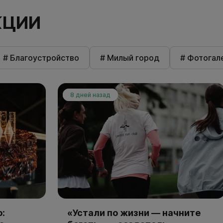
КЦИИ
# Благоустройство
# Милый город
# Фотогал
8 дней назад
:
«Устали по жизни — начните