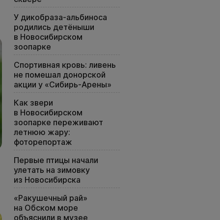
У дикобраза-альбиноса
родились детёныши
в Новосибирском
зоопарке
Спортивная кровь: ливень
не помешал донорской
акции у «Сибирь-Арены»
Как звери
в Новосибирском
зоопарке переживают
летнюю жару:
фоторепортаж
Первые птицы начали
улетать на зимовку
из Новосибирска
«Ракушечный рай»
на Обском море
объяснили в музее