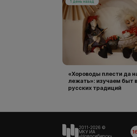
1 день назад
«Хороводы плести да н
лежать»: изучаем быт 
русских традиций
2011-2026 ©
1
МКУ ИА
«Новосибирск»