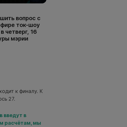
шить вопрос с
эфире ток-шоу
в четверг, 16
уры мэрии
одит к финалу. К
сь 27.
в введут в
м расчётам, мы