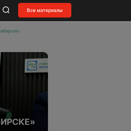
Все материалы
сибирске»
В
БИРСКЕ»