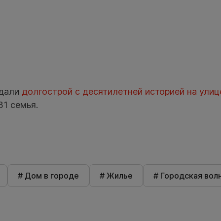
сдали
долгострой с десятилетней историей на улиц
1 семья.
# Дом в городе
# Жилье
# Городская вол