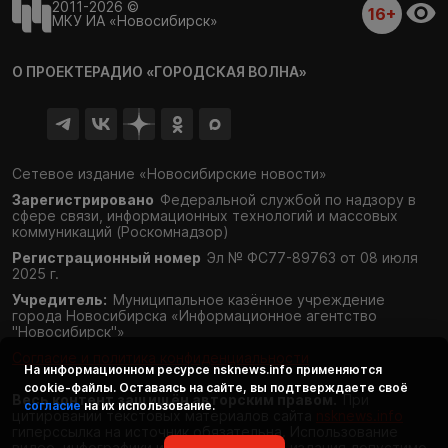
2011-2026 ©
16+
МКУ ИА «Новосибирск»
О ПРОЕКТЕ
РАДИО «ГОРОДСКАЯ ВОЛНА»
Сетевое издание «Новосибирские новости»
Зарегистрировано
Федеральной службой по надзору в
сфере связи,
информационных технологий и массовых
коммуникаций (Роскомнадзор)
Регистрационный номер
Эл № ФС77-89763 от 08 июля
2025 г.
Учредитель:
Муниципальное казённое учреждение
города Новосибирска «Информационное агентство
"Новосибирск"»
Согласие и политика конфиденциальности
На информационном ресурсе
nsknews.info
применяются
cookie-файлы. Оставаясь на сайте, вы подтверждаете своё
Весь контент защищён авторским правом.
При
согласие
на их использование.
цитировании текстовых материалов сайта
nsknews.info
гиперссылка на источник обязательна. Использование
видео, инфографики и фотоматериалов издания допустимо