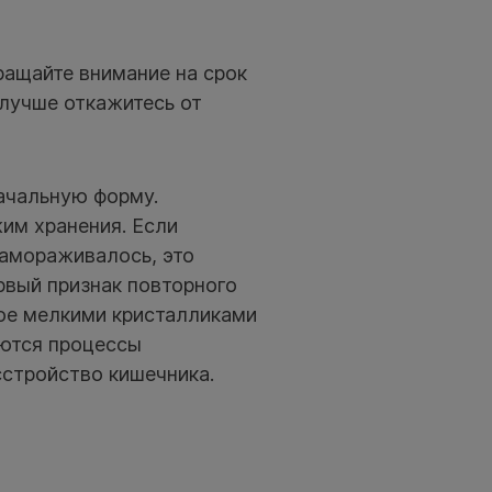
ащайте внимание на срок
 лучше откажитесь от
ачальную форму.
им хранения. Если
замораживалось, это
рвый признак повторного
ое мелкими кристалликами
аются процессы
сстройство кишечника.