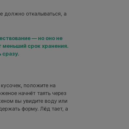
е должно откалываться, а
ствование — но оно не
 меньший срок хранения.
 сразу.
 кусочек, положите на
оженое начнёт таять через
женом вы увидите воду или
держать форму. Лёд тает, а