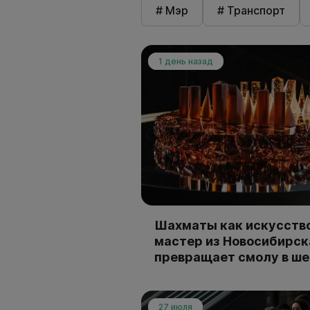
# Мэр
# Транспорт
1 день назад
Шахматы как искусство
мастер из Новосибирск
превращает смолу в ш
27 июля