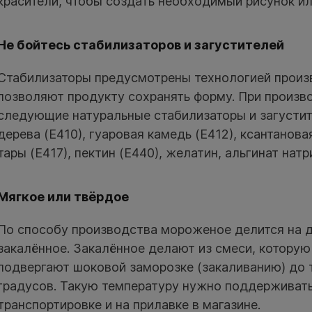
красители, чтобы создать необходимый рисунок ил
Не бойтесь стабилизаторов и загустителей
Стабилизаторы предусмотрены технологией произ
позволяют продукту сохранять форму. При произв
следующие натуральные стабилизаторы и загустит
дерева (Е410), гуаровая камедь (Е412), ксантанова
тары (Е417), пектин (Е440), желатин, альгинат натр
Мягкое или твёрдое
По способу производства мороженое делится на д
закалённое. Закалённое делают из смеси, котору
подвергают шоковой заморозке (закаливанию) до 
градусов. Такую температуру нужно поддерживать
транспортировке и на прилавке в магазине.