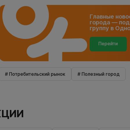
Главные ново
города — под
группу в Одн
Перейти
# Потребительский рынок
# Полезный город
КЦИИ