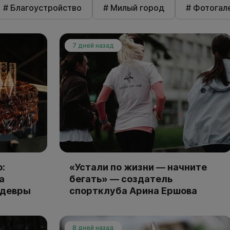
# Благоустройство
# Милый город
# Фотогал
7 дней назад
:
«Устали по жизни — начните
а
бегать» — создатель
едевры
спортклуба Арина Ершова
8 дней назад