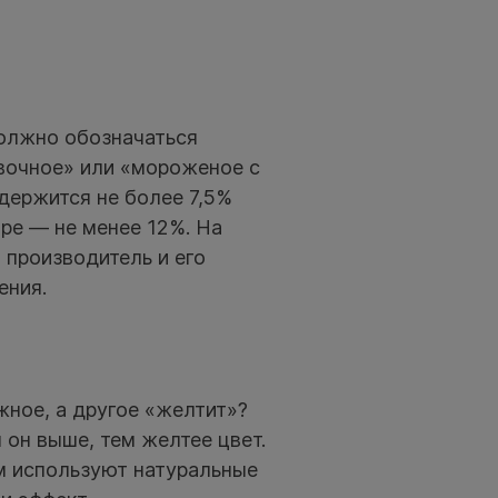
олжно обозначаться
вочное» или «мороженое с
ержится не более 7,5%
ре — не менее 12%. На
 производитель и его
ения.
ное, а другое «желтит»?
 он выше, тем желтее цвет.
м используют натуральные