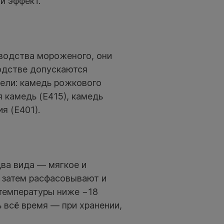
и эффект.
водства мороженого, они
одстве допускаются
ели: камедь рожкового
я камедь (Е415), камедь
ия (Е401).
ва вида — мягкое и
ю затем расфасовывают и
температуры ниже −18
 всё время — при хранении,