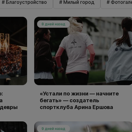
# Благоустройство
# Милый город
# Фотогал
8 дней назад
:
«Устали по жизни — начните
а
бегать» — создатель
едевры
спортклуба Арина Ершова
9 дней назад