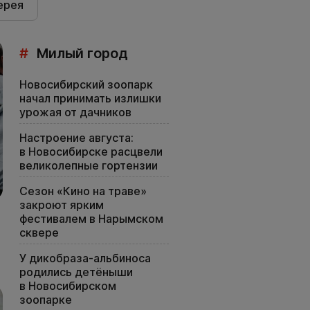
ерея
#
Милый город
Новосибирский зоопарк
начал принимать излишки
урожая от дачников
Настроение августа:
в Новосибирске расцвели
великолепные гортензии
Сезон «Кино на траве»
закроют ярким
фестивалем в Нарымском
сквере
У дикобраза-альбиноса
родились детёныши
в Новосибирском
зоопарке