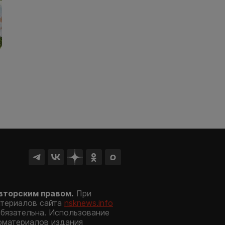
вторским правом.
При
атериалов сайта
nsknews.info
обязательна. Использование
оматериалов издания