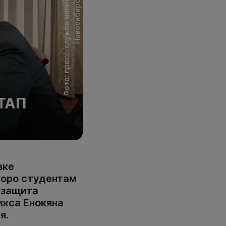
ТАП
вке
коро студентам
 защита
икса Енокяна
я.