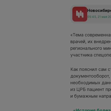
Новосибир
05:45, 21 мая 2
«Тема современна
врачей, их внедр
регионального ми
участника спецопе
Как пояснил сам 
документооборот, 
необходимых данн
из ЦРБ пациент пр
и бумажным напра
«История болез