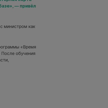
базе», — привёл
 с министром как
рограммы «Время
 После обучения
сти,