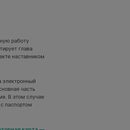
вную работу
тирует глава
екте наставником
а электронный
сновная часть
е. В этом случае
 с паспортом
аторная карта —