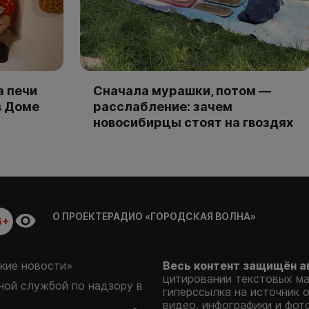
а печи
Сначала мурашки, потом —
в Доме
расслабление: зачем
новосибирцы стоят на гвоздях
О ПРОЕКТЕ
РАДИО «ГОРОДСКАЯ ВОЛНА»
6+
кие новости»
Весь контент защищён а
цитировании текстовых м
ой службой по надзору в
гиперссылка на источник 
видео, инфографики и фот