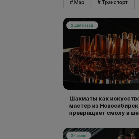
# Мэр
# Транспорт
2 дня назад
Шахматы как искусство
мастер из Новосибирск
превращает смолу в ш
27 июля