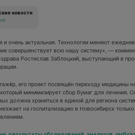
ские новости
026
я и очень актуальная. Технологии меняют ежедне
ение совершенствует всю нашу систему», — коммен
нздрава Ростислав Заблоцкий, выступающий в про
рации.
стажёр, его проект посвящён переходу медицины н
который минимизирует сбор бумаг для лечения. О
ых должна храниться в единой для региона систем
иезжает на госпитализацию в Новосибирск только
влением.
ни, результаты обследований, анализов, амбул