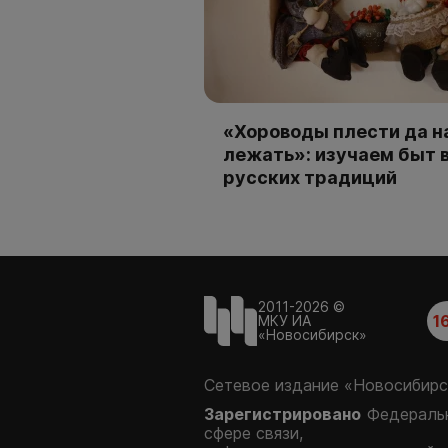
«Хороводы плести да н
лежать»: изучаем быт 
русских традиций
2011-2026 ©
1
МКУ ИА
«Новосибирск»
Сетевое издание «Новосибирс
Зарегистрировано
Федеральн
сфере связи,