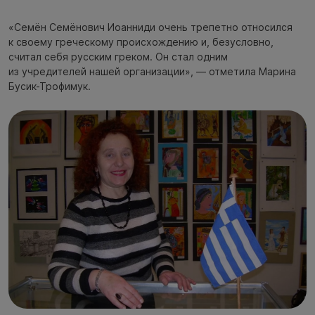
«Семён Семёнович Иоанниди очень трепетно относился
к своему греческому происхождению и, безусловно,
считал себя русским греком. Он стал одним
из учредителей нашей организации», — отметила Марина
Бусик-Трофимук.