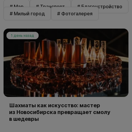
# Мэр
# Транспорт
# Благоустройство
# Милый город
# Фотогалерея
1 день назад
Шахматы как искусство: мастер
из Новосибирска превращает смолу
в шедевры