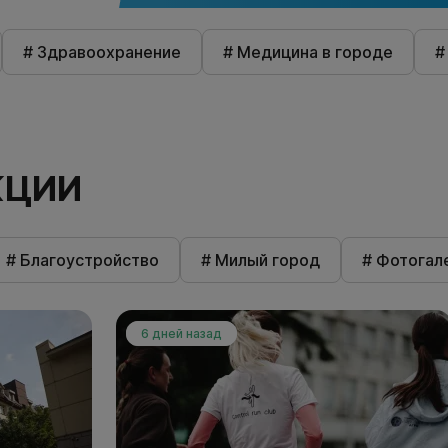
# Здравоохранение
# Медицина в городе
#
КЦИИ
# Благоустройство
# Милый город
# Фотогал
6 дней назад