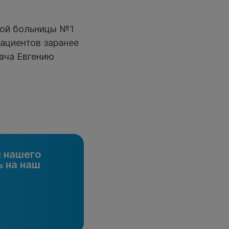
ской больницы №1
пациентов заранее
рача Евгению
и нашего
 на наш