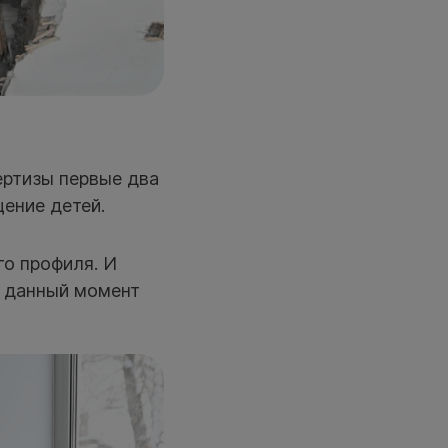
ертизы первые два
ение детей.
го профиля. И
а данный момент