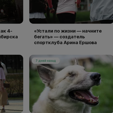
ак 4-
«Устали по жизни — начните
ибирска
бегать» — создатель
спортклуба Арина Ершова
7 дней назад