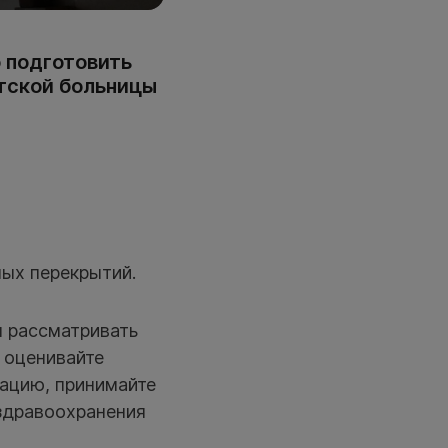
 подготовить
етской больницы
ных перекрытий.
м рассматривать
 оценивайте
ацию, принимайте
 здравоохранения