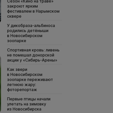
Сезон «Кино на траве»
закроют ярким
фестивалем в Нарымском
сквере
У дикобраза-альбиноса
родились детёныши
в Новосибирском
зоопарке
Спортивная кровь: ливень
не помешал донорской
акции у «Сибирь-Арены»
Как звери
в Новосибирском
зоопарке переживают
летнюю жару:
фоторепортаж
Первые птицы начали
улетать на зимовку
из Новосибирска