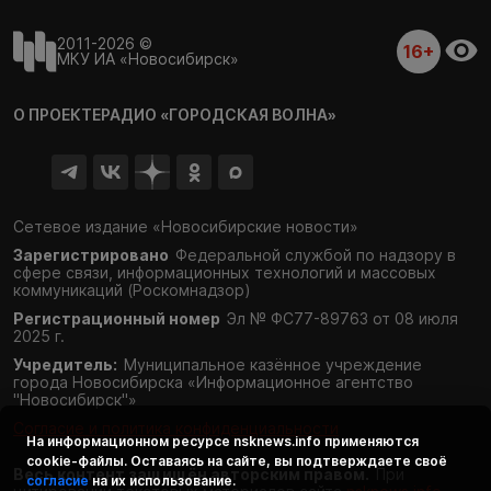
2011-2026 ©
16+
МКУ ИА «Новосибирск»
О ПРОЕКТЕ
РАДИО «ГОРОДСКАЯ ВОЛНА»
Сетевое издание «Новосибирские новости»
Зарегистрировано
Федеральной службой по надзору в
сфере связи,
информационных технологий и массовых
коммуникаций (Роскомнадзор)
Регистрационный номер
Эл № ФС77-89763 от 08 июля
2025 г.
Учредитель:
Муниципальное казённое учреждение
города Новосибирска «Информационное агентство
"Новосибирск"»
Согласие и политика конфиденциальности
На информационном ресурсе
nsknews.info
применяются
cookie-файлы. Оставаясь на сайте, вы подтверждаете своё
Весь контент защищён авторским правом.
При
согласие
на их использование.