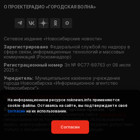
О ПРОЕКТЕ
РАДИО «ГОРОДСКАЯ ВОЛНА»
Сетевое издание «Новосибирские новости»
Зарегистрировано
Федеральной службой по надзору в
сфере связи,
информационных технологий и массовых
коммуникаций (Роскомнадзор)
Регистрационный номер
Эл № ФС77-89763 от 08 июля
2025 г.
Учредитель:
Муниципальное казённое учреждение
города Новосибирска «Информационное агентство
"Новосибирск"»
Согласие и политика конфиденциальности
На информационном ресурсе
nsknews.info
применяются
cookie-файлы. Оставаясь на сайте, вы подтверждаете своё
Весь контент защищён авторским правом.
При
согласие
на их использование.
цитировании текстовых материалов сайта
nsknews.info
гиперссылка на источник обязательна. Использование
видео, инфографики и фотоматериалов издания допустимо
Согласен
только с письменного разрешения редакции.