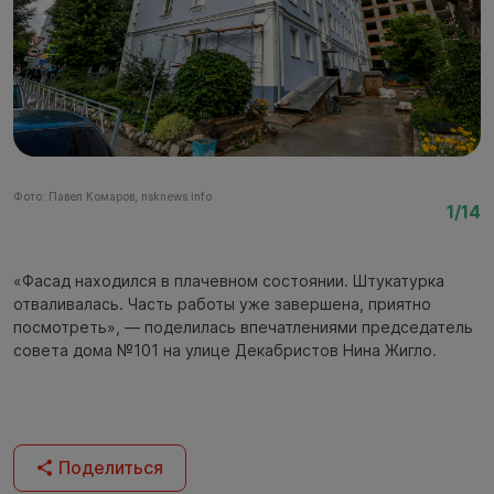
Фото: Павел Комаров, nsknews.info
Фо
1/14
«Фасад находился в плачевном состоянии. Штукатурка
отваливалась. Часть работы уже завершена, приятно
посмотреть», — поделилась впечатлениями председатель
совета дома №101 на улице Декабристов Нина Жигло.
Поделиться