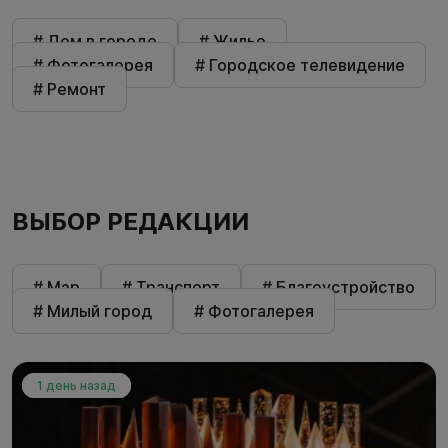
# Дом в городе
# Жилье
# Фотогалерея
# Городское телевидение
# Ремонт
ВЫБОР РЕДАКЦИИ
# Мэр
# Транспорт
# Благоустройство
# Милый город
# Фотогалерея
1 день назад