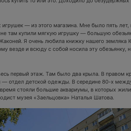
лось купить то или это. Доходило до безудержных
игрушек — из этого магазина. Мне было пять лет, 
мне там купили мягкую игрушку — большую обезьян
 Жаконей. Я очень любила книжку нашего земляка
му везде и всюду с собой носила эту обезьянку, н
есь первый этаж. Там было два крыла. В правом к
ом — отдел детской одежды. В середине 80-х межд
время стояли большие аквариумы, в которых жили
одист музея «Заельцовка» Наталья Шатова.