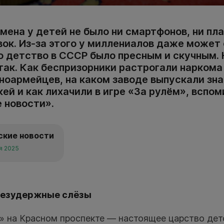
мена у детей не было ни смартфонов, ни пл
вок. Из-за этого у миллениалов даже может
о детство в СССР было пресным и скучным. 
 так. Как беспризорники растрогали нарком
ноармейцев, на каком заводе выпускали зн
ей и как лихачили в игре «За рулём», вспо
 новости».
ские новости
я 2025
безудержные слёзы
» на Красном проспекте — настоящее царство детс