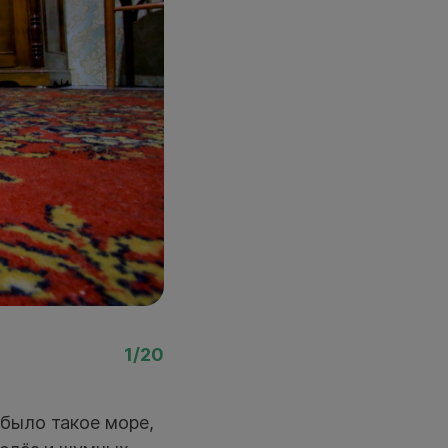
Фото: Павел Комаров, 
1/20
 было такое море,