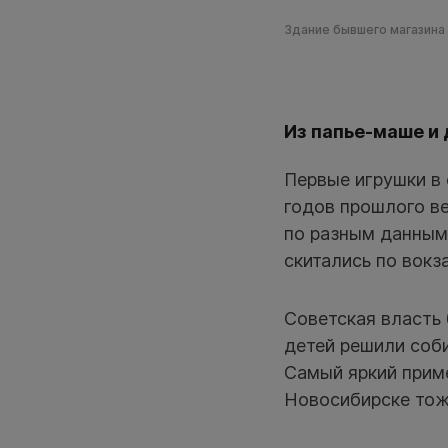
Здание бывшего магазина 
Из папье-маше и
Первые игрушки в 
годов прошлого ве
по разным данным,
скитались по вокз
Советская власть
детей решили соби
Самый яркий приме
Новосибирске тож