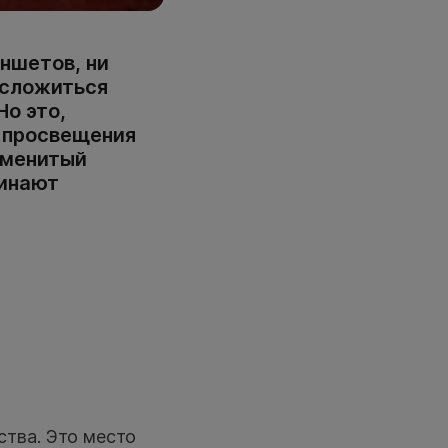
аншетов, ни
 сложиться
Но это,
а просвещения
аменитый
минают
тва. Это место