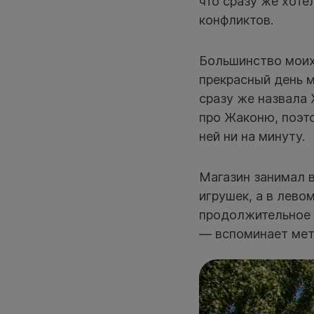
что сразу же хоте
конфликтов.
Большинство моих 
прекрасный день 
сразу же назвала
про Жаконю, поэто
ней ни на минуту.
Магазин занимал в
игрушек, а в лев
продолжительное 
— вспоминает мет