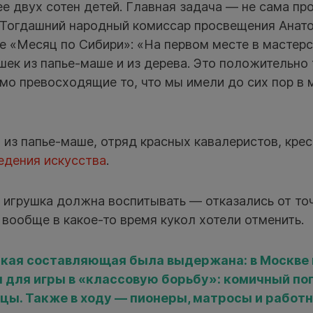
е двух сотен детей. Главная задача — не сама про
 Тогдашний народный комиссар просвещения Анат
ге «Месяц по Сибири»: «На первом месте в мастерс
шек из папье-маше и из дерева. Это положительно
мо превосходящие то, что мы имели до сих пор в 
из папье-маше, отряд красных кавалеристов, кре
едения искусства
.
: игрушка должна воспитывать — отказались от то
 вообще в какое-то время кукол хотели отменить.
кая составляющая была выдержана: в Москве 
 для игры в «классовую борьбу»: комичный по
цы. Также в ходу — пионеры, матросы и работн