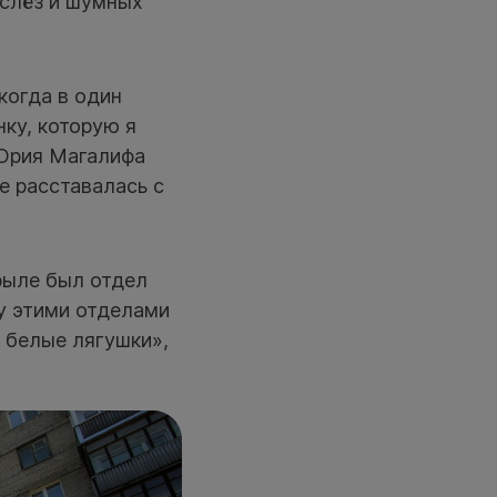
 слёз и шумных
когда в один
ку, которую я
 Юрия Магалифа
е расставалась с
рыле был отдел
у этими отделами
 белые лягушки»,