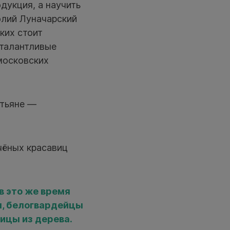
дукция, а научить
олий Луначарский
ких стоит
 талантливые
московских
стьяне —
чёных красавиц
в это же время
п, белогвардейцы
ицы из дерева.