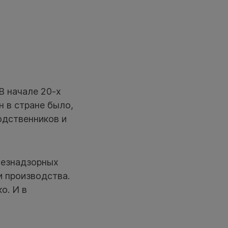
В начале 20-х
н в стране было,
одственников и
безнадзорных
и производства.
о. И в