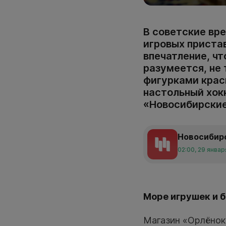
В советские вре
игровых приста
впечатление, чт
разумеется, не
фигурками крас
настольный хокк
«Новосибирские
Новосибир
02:00, 29 январ
Море игрушек и 
Магазин «Орлёнок