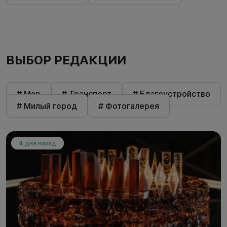
ВЫБОР РЕДАКЦИИ
# Мэр
# Транспорт
# Благоустройство
# Милый город
# Фотогалерея
4 дня назад