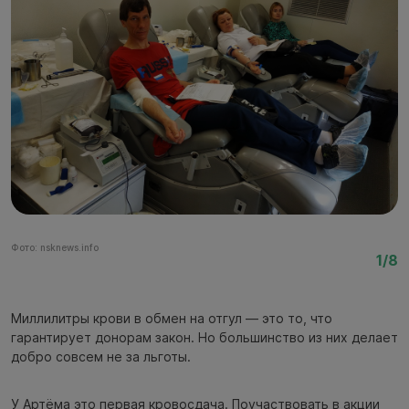
Фото: nsknews.info
Фо
1/8
Миллилитры крови в обмен на отгул — это то, что
гарантирует донорам закон. Но большинство из них делает
добро совсем не за льготы.
У Артёма это первая кровосдача. Поучаствовать в акции