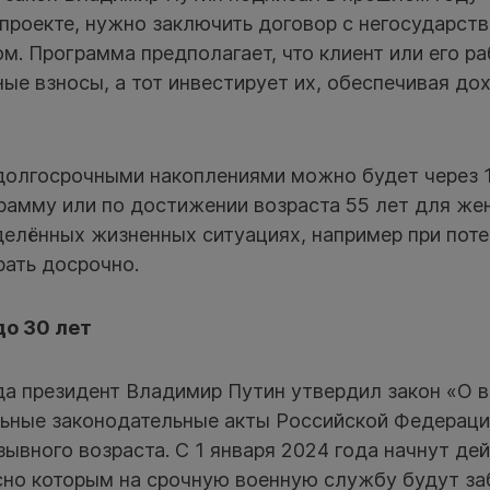
 проекте, нужно заключить договор с негосударст
. Программа предполагает, что клиент или его ра
ые взносы, а тот инвестирует их, обеспечивая до
долгосрочными накоплениями можно будет через 1
рамму или по достижении возраста 55 лет для же
делённых жизненных ситуациях, например при поте
рать досрочно.
до 30 лет
да президент Владимир Путин утвердил закон «О 
льные законодательные акты Российской Федерац
зывного возраста. С 1 января 2024 года начнут де
сно которым на срочную военную службу будут за