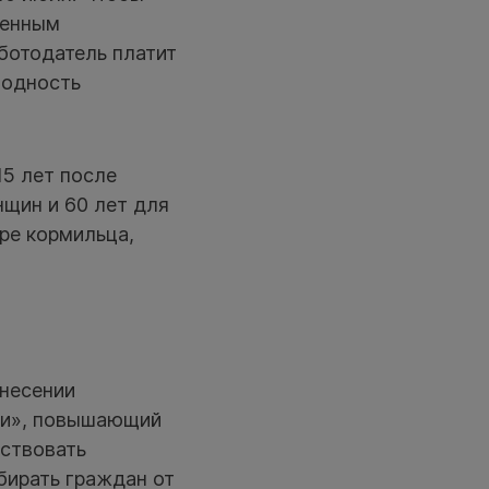
венным
ботодатель платит
ходность
5 лет после
нщин и 60 лет для
ре кормильца,
внесении
ии», повышающий
йствовать
бирать граждан от