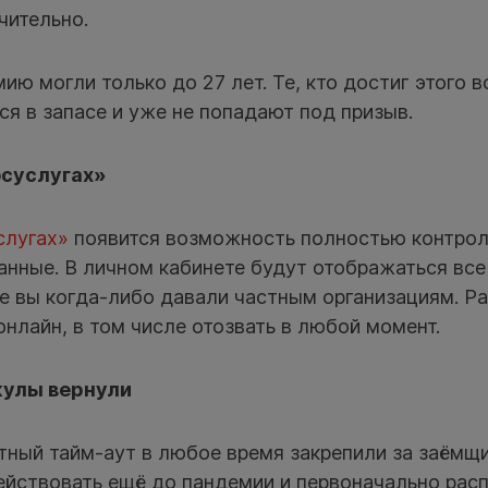
чительно.
мию могли только до 27 лет. Те, кто достиг этого 
ся в запасе и уже не попадают под призыв.
осуслугах»
слугах»
появится возможность полностью контрол
нные. В личном кабинете будут отображаться все 
ые вы когда-либо давали частным организациям. Р
нлайн, в том числе отозвать в любой момент.
кулы вернули
тный тайм-аут в любое время закрепили за заёмщ
действовать ещё до пандемии и первоначально рас