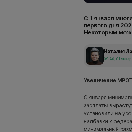
С 1 января мног
первого дня 202
Некоторым можн
Наталия Л
09:40, 01 янва
Увеличение МРО
С января минималь
зарплаты вырастут
установили на уро
надбавки к федер
минимальный разм