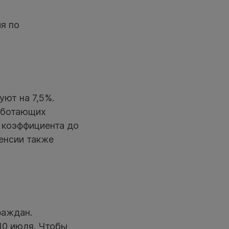
я по
ют на 7,5%.
работающих
 коэффициента до
енсии также
раждан.
10 июля. Чтобы