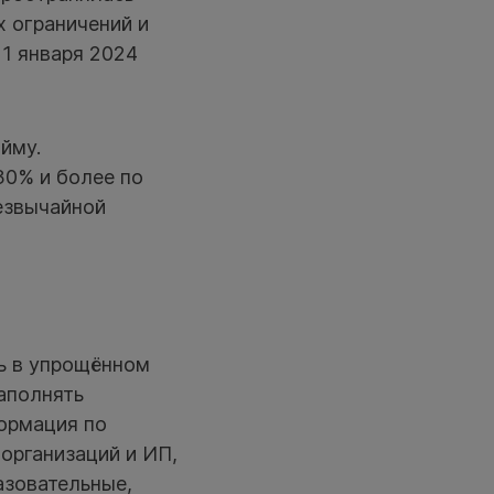
х ограничений и
 1 января 2024
йму.
30% и более по
езвычайной
ь в упрощённом
аполнять
ормация по
организаций и ИП,
азовательные,