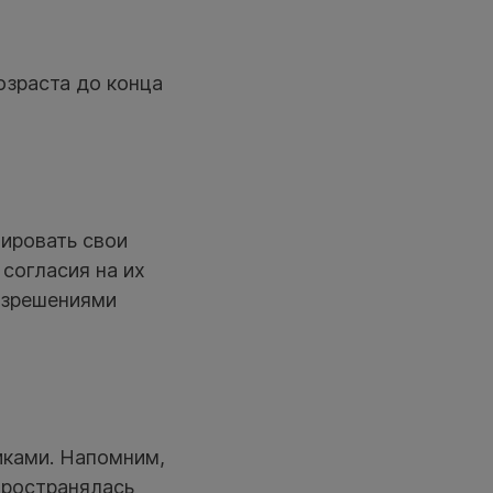
возраста до конца
ировать свои
согласия на их
азрешениями
иками. Напомним,
пространялась