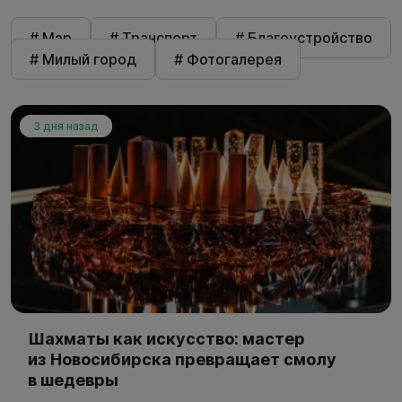
# Мэр
# Транспорт
# Благоустройство
# Милый город
# Фотогалерея
3 дня назад
Шахматы как искусство: мастер
из Новосибирска превращает смолу
в шедевры