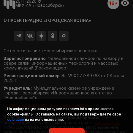
2011-2026 ©
16+
МКУ ИА «Новосибирск»
О ПРОЕКТЕ
РАДИО «ГОРОДСКАЯ ВОЛНА»
Сетевое издание «Новосибирские новости»
Зарегистрировано
Федеральной службой по надзору в
сфере связи,
информационных технологий и массовых
коммуникаций (Роскомнадзор)
Регистрационный номер
Эл № ФС77-89763 от 08 июля
2025 г.
Учредитель:
Муниципальное казённое учреждение
города Новосибирска «Информационное агентство
"Новосибирск"»
Согласие и политика конфиденциальности
На информационном ресурсе
nsknews.info
применяются
cookie-файлы. Оставаясь на сайте, вы подтверждаете своё
Весь контент защищён авторским правом.
При
согласие
на их использование.
цитировании текстовых материалов сайта
nsknews.info
гиперссылка на источник обязательна. Использование
видео, инфографики и фотоматериалов издания допустимо