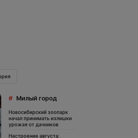
ерея
#
Милый город
Новосибирский зоопарк
начал принимать излишки
урожая от дачников
Настроение августа: