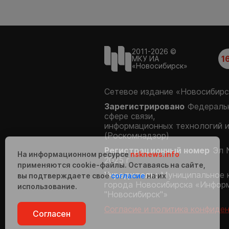
2011-2026 ©
1
МКУ ИА
«Новосибирск»
Сетевое издание «Новосибирс
Зарегистрировано
Федеральн
сфере связи,
информационных технологий 
(Роскомнадзор)
Регистрационный номер
Эл 
На информационном ресурсе
nsknews.info
2025 г.
применяются cookie-файлы. Оставаясь на сайте,
Учредитель:
Муниципальное 
вы подтверждаете своё
согласие
на их
города Новосибирска «Инфор
использование.
"Новосибирск"»
Согласие и политика конфиде
Согласен