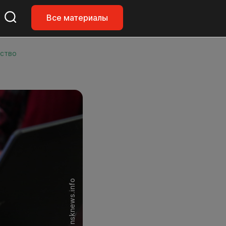
Все материалы
йство
Фото: nsknews.info