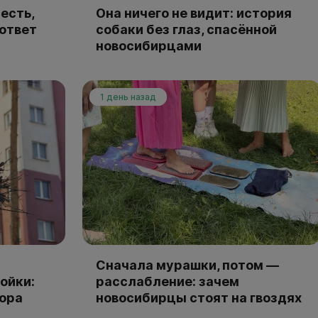
есть,
Она ничего не видит: история
 ответ
собаки без глаз, спасённой
новосибирцами
1 день назад
Сначала мурашки, потом —
ойки:
расслабление: зачем
тора
новосибирцы стоят на гвоздях