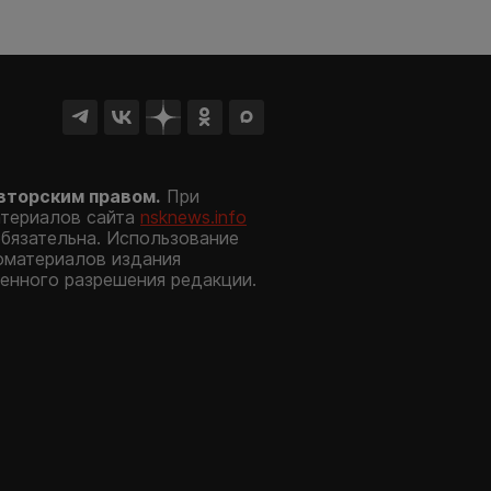
вторским правом.
При
атериалов сайта
nsknews.info
обязательна. Использование
оматериалов издания
енного разрешения редакции.