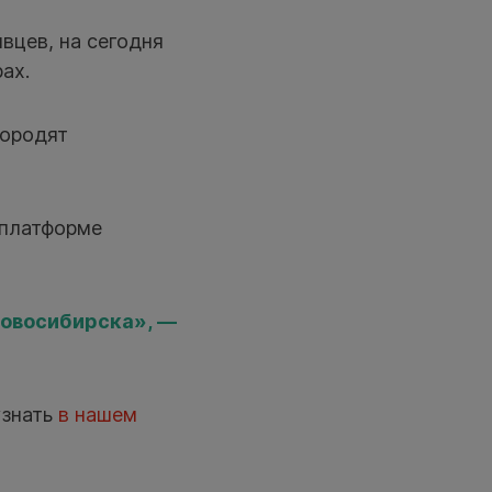
вцев, на сегодня
ах.
городят
 платформе
Новосибирска», —
узнать
в нашем