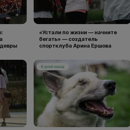
:
«Устали по жизни — начните
а
бегать» — создатель
едевры
спортклуба Арина Ершова
8 дней назад