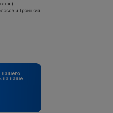
 этап)
олосов и Троицкий
и нашего
 на наше