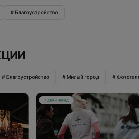
# Благоустройство
КЦИИ
# Благоустройство
# Милый город
# Фотогал
7 дней назад