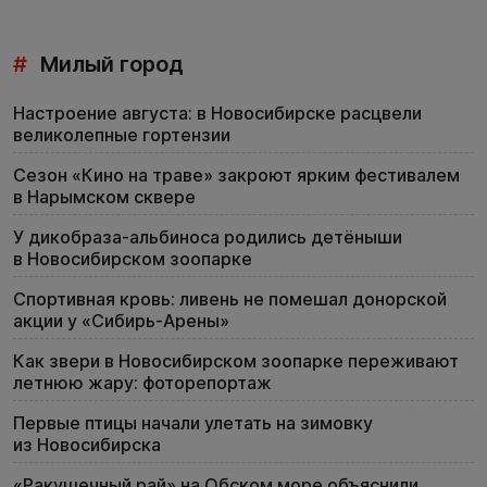
#
Милый город
Настроение августа: в Новосибирске расцвели
великолепные гортензии
Сезон «Кино на траве» закроют ярким фестивалем
в Нарымском сквере
У дикобраза-альбиноса родились детёныши
в Новосибирском зоопарке
Спортивная кровь: ливень не помешал донорской
акции у «Сибирь-Арены»
Как звери в Новосибирском зоопарке переживают
летнюю жару: фоторепортаж
Первые птицы начали улетать на зимовку
из Новосибирска
«Ракушечный рай» на Обском море объяснили