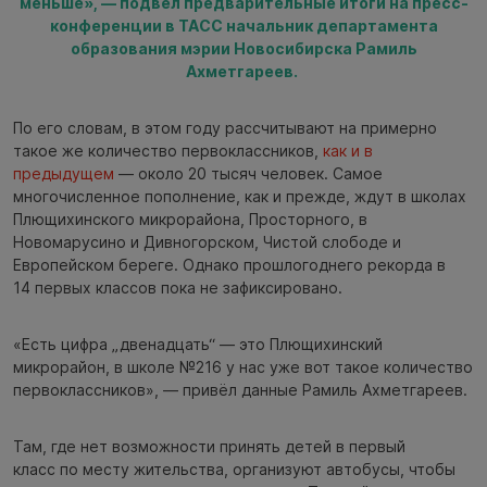
меньше», — подвёл предварительные итоги на пресс-
конференции в ТАСС начальник департамента
образования мэрии Новосибирска Рамиль
Ахметгареев.
По его словам, в этом году рассчитывают на примерно
такое же количество первоклассников,
как и в
предыдущем
— около 20 тысяч человек. Самое
многочисленное пополнение, как и прежде, ждут в школах
Плющихинского микрорайона, Просторного, в
Новомарусино и Дивногорском, Чистой слободе и
Европейском береге. Однако прошлогоднего рекорда в
14 первых классов пока не зафиксировано.
«Есть цифра „двенадцать“ — это Плющихинский
микрорайон, в школе №216 у нас уже вот такое количество
первоклассников», — привёл данные Рамиль Ахметгареев.
Там, где нет возможности принять детей в первый
класс по месту жительства, организуют автобусы, чтобы