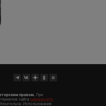
вторским правом.
При
атериалов сайта
nsknews.info
обязательна. Использование