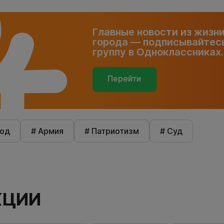
Главные новости из жизн
города — подписывайтесь
группу в Одноклассниках.
Перейти
род
# Армия
# Патриотизм
# Суд
КЦИИ