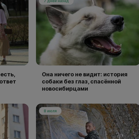
7 дней назад
есть,
Она ничего не видит: история
 ответ
собаки без глаз, спасённой
новосибирцами
8 июля