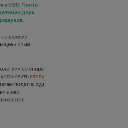
 в СВО. Часть
ретение двух
орошунов.
 нанесении
амщики сами
ологии» со спора
 установить
стелу
затем подал в суд
компанию
депутатов.