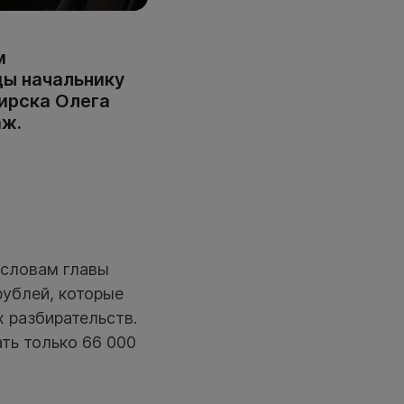
м
ды начальнику
ирска Олега
аж.
 словам главы
рублей, которые
 разбирательств.
ть только 66 000