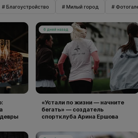
# Благоустройство
# Милый город
# Фотогал
6 дней назад
:
«Устали по жизни — начните
а
бегать» — создатель
едевры
спортклуба Арина Ершова