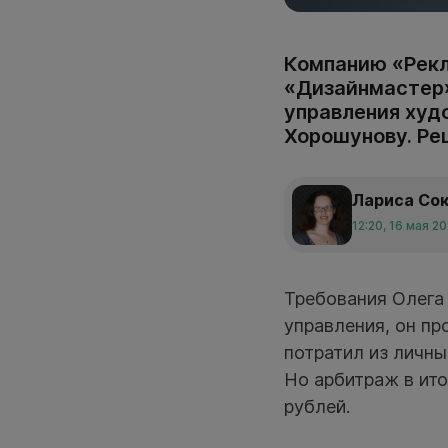
Компанию «Рекл
«Дизайнмастер»
управления худ
Хорошунову. Ре
Лариса Со
12:20, 16 мая 2
Требования Олега
управления, он пр
потратил из личны
Но арбитраж в ит
рублей.