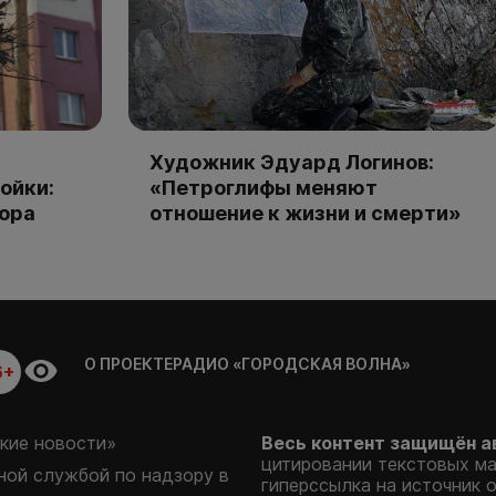
Художник Эдуард Логинов:
ойки:
«Петроглифы меняют
тора
отношение к жизни и смерти»
О ПРОЕКТЕ
РАДИО «ГОРОДСКАЯ ВОЛНА»
6+
кие новости»
Весь контент защищён а
цитировании текстовых м
ой службой по надзору в
гиперссылка на источник 