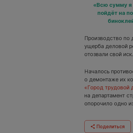
«Всю сумму я
пойдёт на п
биноклей
Производство по 
ущерба деловой ре
отозвали свой иск
Началось противо
о демонтаже их к
«Город трудовой 
на департамент ст
опорочило одно из
Поделиться