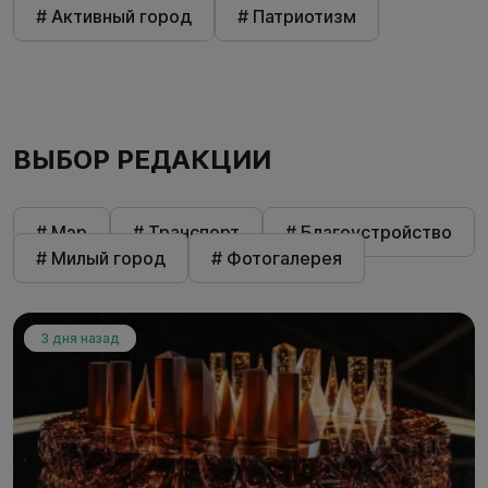
# Активный город
# Патриотизм
ВЫБОР РЕДАКЦИИ
# Мэр
# Транспорт
# Благоустройство
# Милый город
# Фотогалерея
3 дня назад