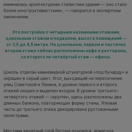
изменилась архитектурная стилистика здания — оно стало
более конструктивистским», — говорится в экспертном
заключении.
Это постройка с четырьмя наземными этажами,
цокольным этажом и подвалом, высота помещений —
от 3,5 до 4,5 метра. На цокольном, первом и частично
втором этаже сейчас расположены кафе и рестораны,
со второго по четвёртый этаж — офисы.
Цоколь отделан камневидной штукатуркой «под бучарду» и
окрашен в серый цвет. Угол, выходящий на пересечение
улиц Советской и Ленина, в уровне первого и второго
этажей скошен и выделен входом. В уровне третьего–
четвёртого этажей — скруглён, здесь расположены два
длинных балкона, повторяющих форму стены. Угловая
часть до третьего этажа декорирована рустованными
пилястрами.
Местами защитный слой бетона осыпался, арматура