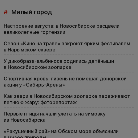
#
Милый город
Настроение августа: в Новосибирске расцвели
великолепные гортензии
Сезон «Кино на траве» закроют ярким фестивалем
в Нарымском сквере
У дикобраза-альбиноса родились детёныши
в Новосибирском зоопарке
Спортивная кровь: ливень не помешал донорской
акции у «Сибирь-Арены»
Как звери в Новосибирском зоопарке переживают
летнюю жару: фоторепортаж
Первые птицы начали улетать на зимовку
из Новосибирска
«Ракушечный рай» на Обском море объяснили
в музее природы