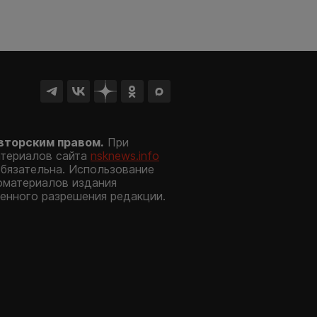
вторским правом.
При
атериалов сайта
nsknews.info
обязательна. Использование
оматериалов издания
енного разрешения редакции.