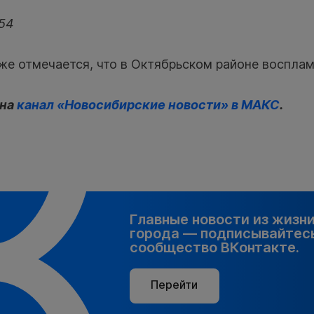
t54
е отмечается, что в Октябрьском районе восплам
 на
канал «Новосибирские новости» в МАКС
.
Главные новости из жизн
города — подписывайтесь
сообщество ВКонтакте.
Перейти