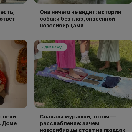
есть,
Она ничего не видит: история
 ответ
собаки без глаз, спасённой
новосибирцами
2 дня назад
а печи
Сначала мурашки, потом —
в Доме
расслабление: зачем
новосибирцы стоят на гвоздях