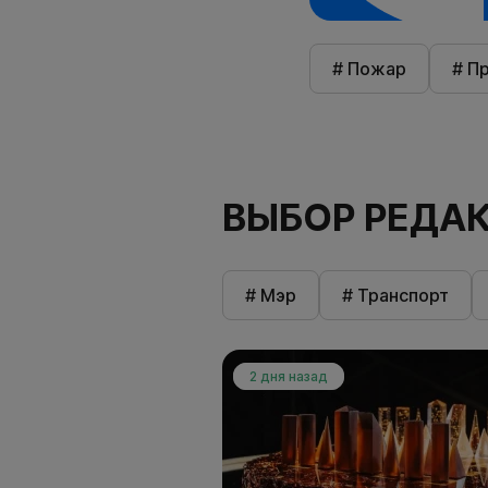
# Пожар
# П
ВЫБОР РЕДА
# Мэр
# Транспорт
2 дня назад