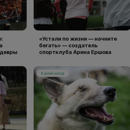
:
«Устали по жизни — начните
а
бегать» — создатель
едевры
спортклуба Арина Ершова
9 дней назад