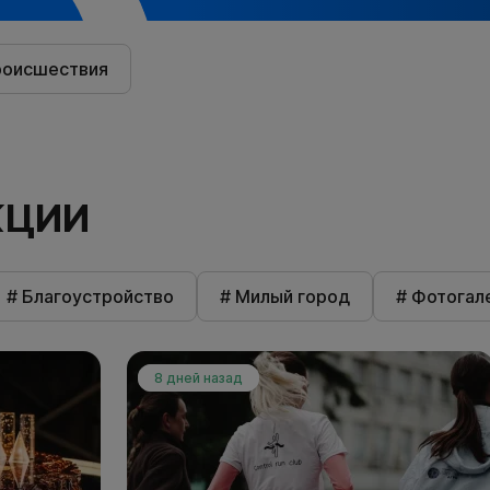
роисшествия
КЦИИ
# Благоустройство
# Милый город
# Фотогал
8 дней назад