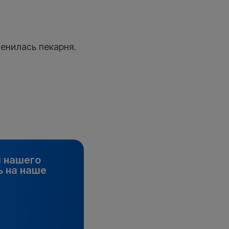
енилась пекарня.
и нашего
 на наше