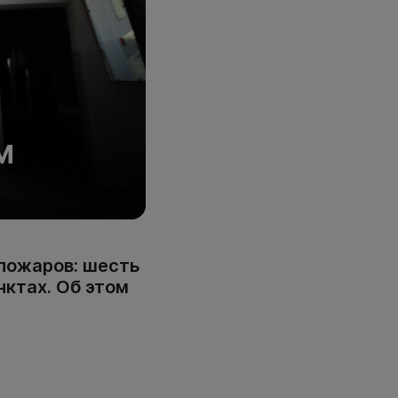
М
 пожаров: шесть
нктах. Об этом