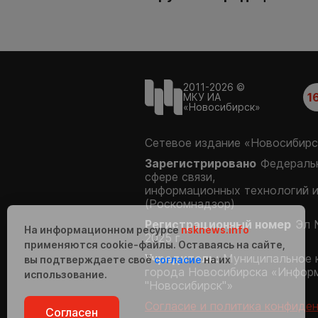
2011-2026 ©
1
МКУ ИА
«Новосибирск»
Сетевое издание «Новосибирс
Зарегистрировано
Федеральн
сфере связи,
информационных технологий 
(Роскомнадзор)
Регистрационный номер
Эл 
На информационном ресурсе
nsknews.info
2025 г.
применяются cookie-файлы. Оставаясь на сайте,
Учредитель:
Муниципальное 
вы подтверждаете своё
согласие
на их
города Новосибирска «Инфор
использование.
"Новосибирск"»
Согласие и политика конфиде
Согласен