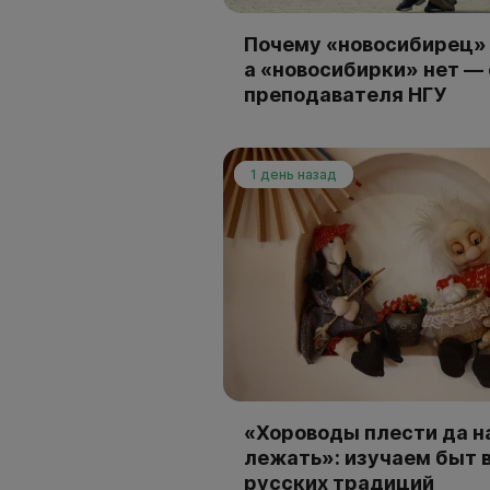
Почему «новосибирец» 
а «новосибирки» нет —
преподавателя НГУ
1 день назад
«Хороводы плести да н
лежать»: изучаем быт 
русских традиций