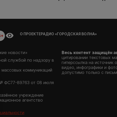
О ПРОЕКТЕ
РАДИО «ГОРОДСКАЯ ВОЛНА»
6+
кие новости»
Весь контент защищён а
цитировании текстовых м
ой службой по надзору в
гиперссылка на источник 
видео, инфографики и фот
и массовых коммуникаций
допустимо только с письм
№ ФС77-89763 от 08 июля
казённое учреждение
мационное агентство
нциальности