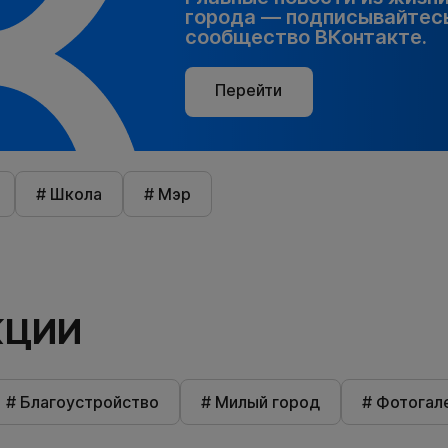
города — подписывайтесь
сообщество ВКонтакте.
Перейти
# Школа
# Мэр
КЦИИ
# Благоустройство
# Милый город
# Фотогал