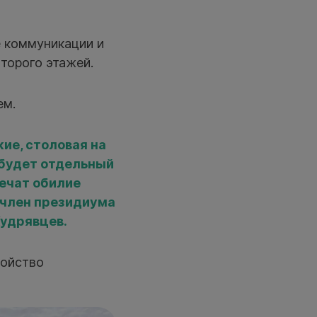
 коммуникации и
второго этажей.
ем.
ие, столовая на
 будет отдельный
печат обилие
 член президиума
Кудрявцев.
ройство