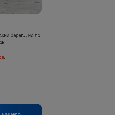
кий берег», но по
ры.
да
.
и нашего