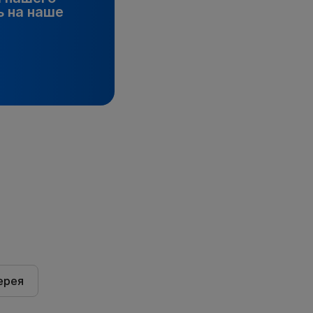
 на наше
ерея