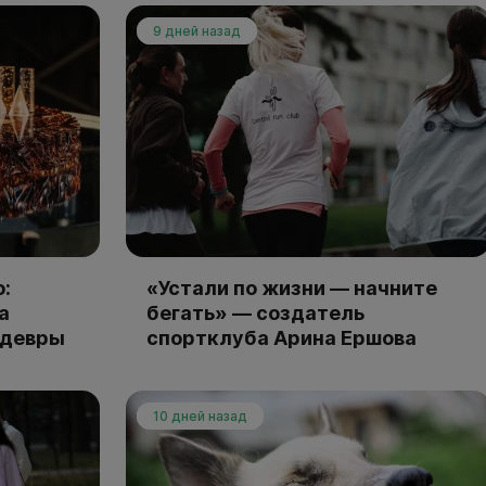
9 дней назад
:
«Устали по жизни — начните
а
бегать» — создатель
едевры
спортклуба Арина Ершова
10 дней назад