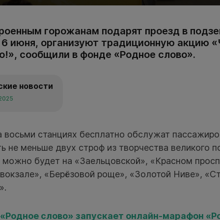
роенным горожанам подарят проезд в подзе
, 6 июня, организуют традиционную акцию 
о!», сообщили в фонде «Родное слово».
ские новости
 2025
на восьми станциях бесплатно обслужат пассажиро
ь не меньше двух строф из творчества великого по
и можно будет на «Заельцовской», «Красном прос
вокзале», «Берёзовой роще», «Золотой Ниве», «С
».
«Родное слово» запускает онлайн-марафон «Р