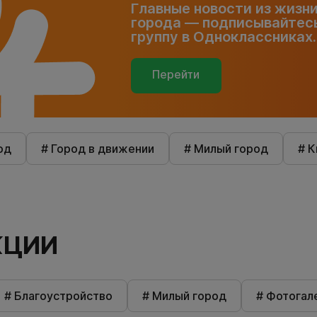
Главные новости из жизн
города — подписывайтесь
группу в Одноклассниках.
Перейти
од
# Город в движении
# Милый город
# К
КЦИИ
# Благоустройство
# Милый город
# Фотогал