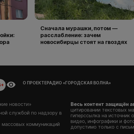
Сначала мурашки, потом —
ойки:
расслабление: зачем
тора
новосибирцы стоят на гвоздях
О ПРОЕКТЕ
РАДИО «ГОРОДСКАЯ ВОЛНА»
6+
кие новости»
Весь контент защищён а
цитировании текстовых м
ой службой по надзору в
гиперссылка на источник 
видео, инфографики и фот
и массовых коммуникаций
допустимо только с письм