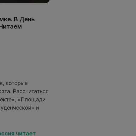
мке. В День
«Читаем
в, которые
эта. Рассчитаться
пекте», «Площади
туденческой» и
оссия читает