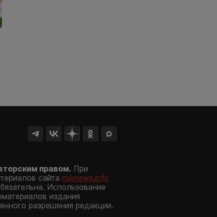
вторским правом.
При
атериалов сайта
nsknews.info
обязательна. Использование
оматериалов издания
енного разрешения редакции.