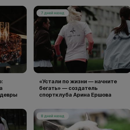
7 дней назад
:
«Устали по жизни — начните
а
бегать» — создатель
едевры
спортклуба Арина Ершова
8 дней назад