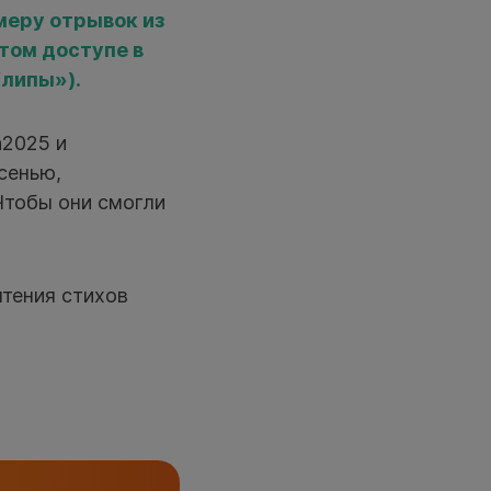
меру отрывок из
том доступе в
Клипы»).
а2025 и
сенью,
 Чтобы они смогли
тения стихов