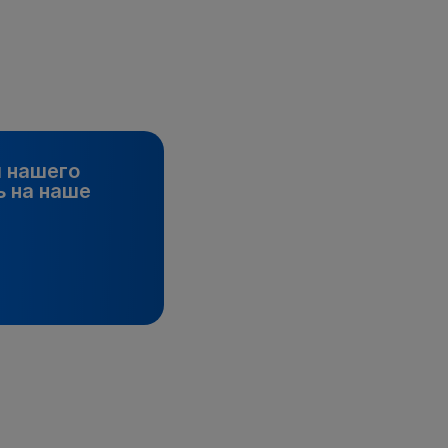
и нашего
 на наше