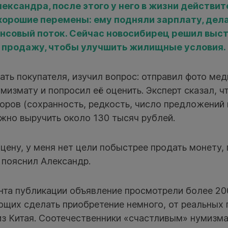
ександра, после этого у него в жизни действи
хорошие перемены: ему подняли зарплату, дела 
нсовый поток. Сейчас новосибирец решил выст
продажу, чтобы улучшить жилищные условия.
кать покупателя, изучил вопрос: отправил фото ме
мизмату и попросил её оценить. Эксперт сказал, ч
оров (сохранность, редкость, число предложений н
жно выручить около 130 тысяч рублей.
цену, у меня нет цели побыстрее продать монету,
 пояснил Александр.
нта публикации объявление просмотрели более 20
ющих сделать приобретение немного, от реальных
 из Китая. Соотечественники «счастливым» нумизм