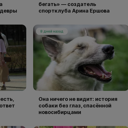
а
бегать» — создатель
едевры
спортклуба Арина Ершова
8 дней назад
есть,
Она ничего не видит: история
 ответ
собаки без глаз, спасённой
новосибирцами