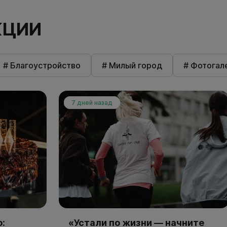
КЦИИ
# Благоустройство
# Милый город
# Фотогал
7 дней назад
:
«Устали по жизни — начните