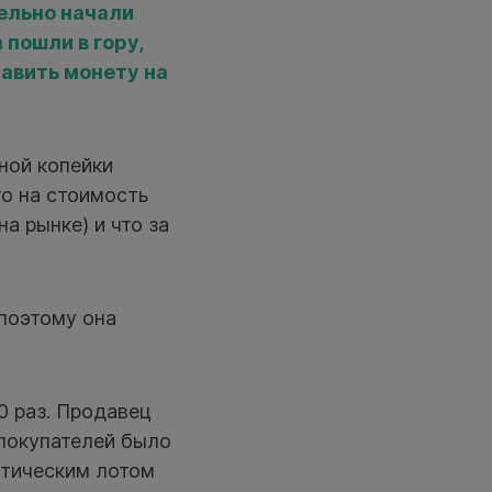
тельно начали
пошли в гору,
авить монету на
дной копейки
то на стоимость
а рынке) и что за
 поэтому она
0 раз. Продавец
 покупателей было
атическим лотом