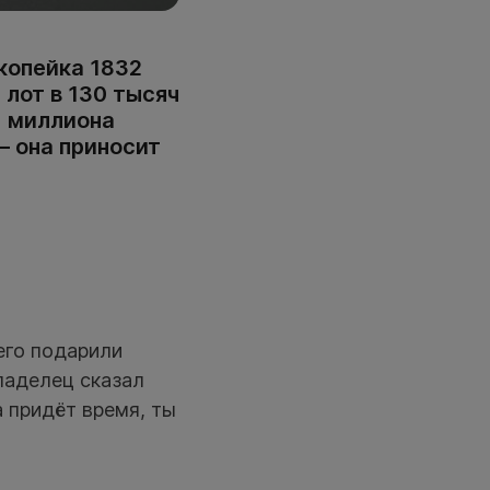
копейка 1832
 лот в 130 тысяч
1 миллиона
— она приносит
его подарили
ладелец сказал
а придёт время, ты