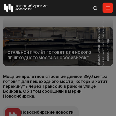
Все материалы
и
Ф
о
т
о
:
д
е
п
а
р
т
а
м
е
н
т
д
о
р
о
ж
н
о
-
б
л
а
г
о
у
с
т
р
о
и
т
е
л
ь
н
о
г
о
к
о
м
п
л
е
к
с
а
м
э
р
и
Н
о
в
о
с
и
б
и
р
с
к
а
СТАЛЬНОЙ ПРОЛЁТ ГОТОВЯТ ДЛЯ НОВОГО
ПЕШЕХОДНОГО МОСТА В НОВОСИБИРСКЕ
Мощное пролётное строение длиной 39,6 метра
готовят для пешеходного моста, который хотят
перекинуть через Транссиб в районе улице
Войкова. Об этом сообщили в мэрии
Новосибирска.
Новосибирские новости