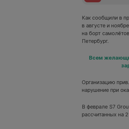
Как сообщили в п
в августе и ноябр
на борт самолётов
Петербург.
Всем желающим
за
Организацию привл
нарушение при ока
В феврале S7 Gro
рассчитанных на 2