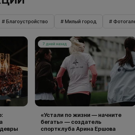
# Благоустройство
# Милый город
# Фотогал
7 дней назад
:
«Устали по жизни — начните
а
бегать» — создатель
едевры
спортклуба Арина Ершова