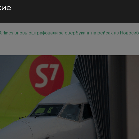
Airlines вновь оштрафовали за овербукинг на рейсах из Новоси