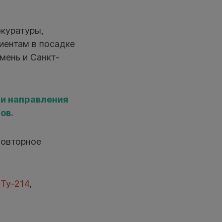
куратуры,
лиентам в посадке
мень и Санкт-
ти направления
ов.
повторное
 Ту-214
,