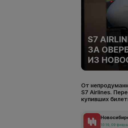
S7 AIRL
ЗА ОВЕР
ИЗ НОВО
От непродуманн
S7 Airlines. Пе
купивших билет
Новосибир
10:19, 09 февр