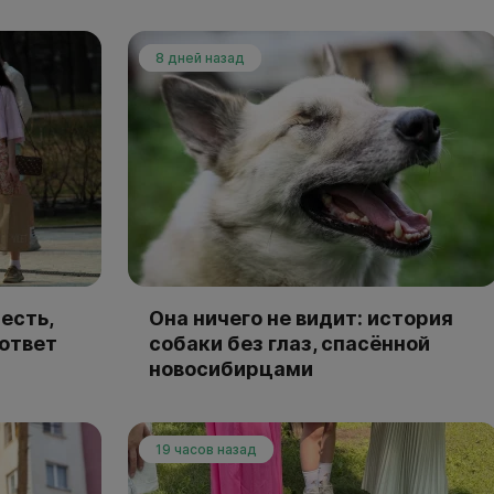
8 дней назад
есть,
Она ничего не видит: история
 ответ
собаки без глаз, спасённой
новосибирцами
19 часов назад