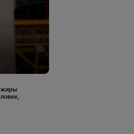
ажиры
еловек,