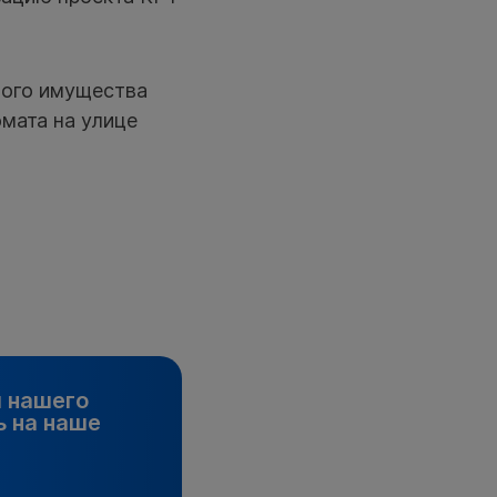
ного имущества
омата на улице
и нашего
 на наше