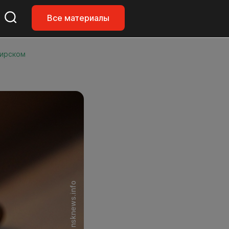
Все материалы
бирском
Фото: nsknews.info