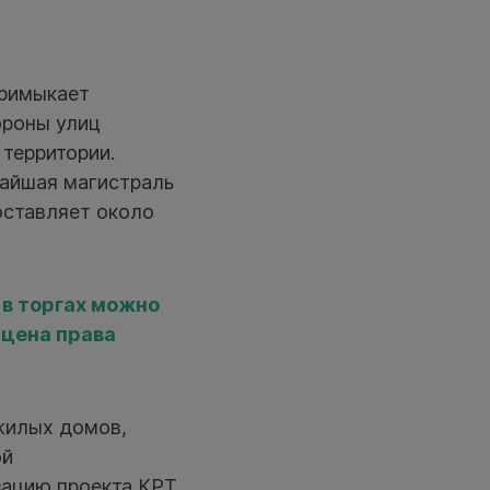
примыкает
ороны улиц
территории.
жайшая магистраль
оставляет около
 в торгах можно
 цена права
жилых домов,
ой
зацию проекта КРТ