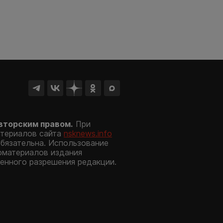
вторским правом.
При
атериалов сайта
nsknews.info
обязательна. Использование
оматериалов издания
енного разрешения редакции.