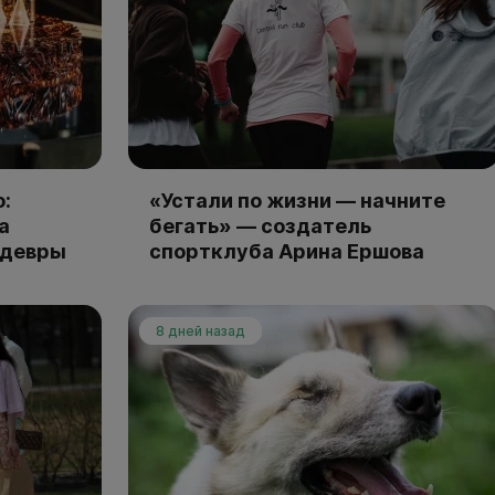
:
«Устали по жизни — начните
а
бегать» — создатель
едевры
спортклуба Арина Ершова
8 дней назад