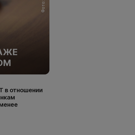
ДАЖЕ
КОМ
Т в отношении
енкам
 менее