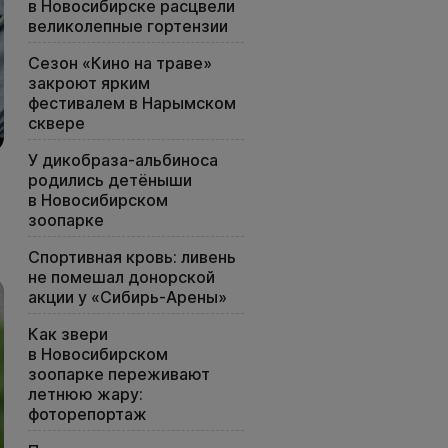
в Новосибирске расцвели
великолепные гортензии
Сезон «Кино на траве»
закроют ярким
фестивалем в Нарымском
сквере
У дикобраза-альбиноса
родились детёныши
в Новосибирском
зоопарке
Спортивная кровь: ливень
не помешал донорской
акции у «Сибирь-Арены»
Как звери
в Новосибирском
зоопарке переживают
летнюю жару:
фоторепортаж