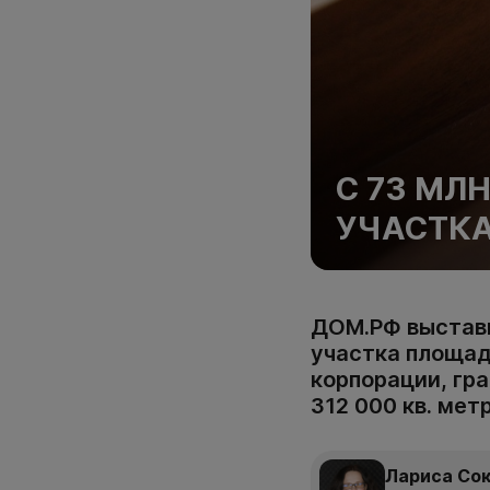
С 73 МЛ
УЧАСТКА
ДОМ.РФ выстави
участка площад
корпорации, гр
312 000 кв. мет
Лариса Со