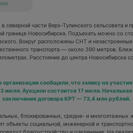
 2026
 в северной части Верх-Тулинского сельсовета и 
ой границе Новосибирска. Подъехать можно со ст
вского. Вокруг расположены СНТ и незастроенные 
ественного транспорта — около 390 метров. Бли
километрах. Расстояние до центра Новосибирска с
 организации сообщили, что заявку на участие
13 июля. Аукцион состоится 17 июля. Начальная
заключения договора КРТ — 73,4 млн рублей.
льных, блокированных, средне- и многоэтажных 
ят объекты социальной, инженерной и транспортн
проведут благоустройство и озеленение. На реали