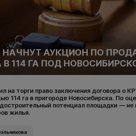
Н НАЧНУТ АУКЦИОН ПО ПРО
 В 114 ГА ПОД НОВОСИБИРС
л на торги право заключения договора о КР
ью 114 га в пригороде Новосибирска. По оц
адостроительный потенциал площадки — не
ров жилья.
кольникова