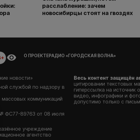
ойки:
расслабление: зачем
тора
новосибирцы стоят на гвоздях
О ПРОЕКТЕ
РАДИО «ГОРОДСКАЯ ВОЛНА»
6+
кие новости»
Весь контент защищён а
цитировании текстовых м
ой службой по надзору в
гиперссылка на источник 
видео, инфографики и фот
и массовых коммуникаций
допустимо только с письм
№ ФС77-89763 от 08 июля
казённое учреждение
мационное агентство