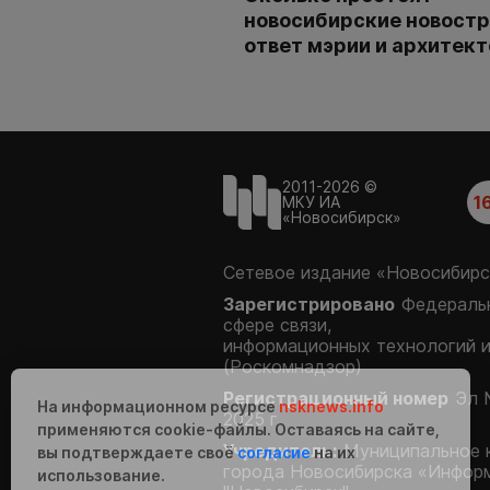
новосибирские новостр
ответ мэрии и архитек
2011-2026 ©
1
МКУ ИА
«Новосибирск»
Сетевое издание «Новосибирс
Зарегистрировано
Федеральн
сфере связи,
информационных технологий 
(Роскомнадзор)
Регистрационный номер
Эл 
На информационном ресурсе
nsknews.info
2025 г.
применяются cookie-файлы. Оставаясь на сайте,
Учредитель:
Муниципальное 
вы подтверждаете своё
согласие
на их
города Новосибирска «Инфор
использование.