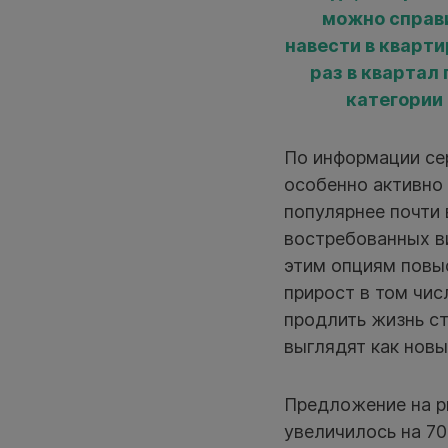
можно справи
навести в кварт
раз в квартал
категории
По информации се
особенно активно 
популярнее почти 
востребованных ви
этим опциям повы
прирост в том чис
продлить жизнь с
выглядят как новы
Предложение на ры
увеличилось на 70