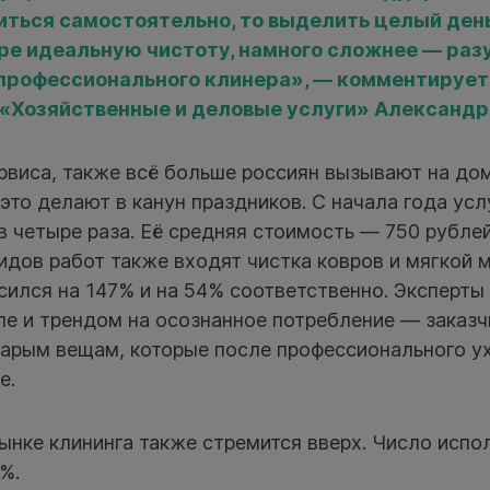
ться самостоятельно, то выделить целый день
ире идеальную чистоту, намного сложнее — раз
 профессионального клинера», — комментируе
 «Хозяйственные и деловые услуги» Александр
рвиса, также всё больше россиян вызывают на до
это делают в канун праздников. С начала года усл
в четыре раза. Её средняя стоимость — 750 рублей 
дов работ также входят чистка ковров и мягкой 
сился на 147% и на 54% соответственно. Эксперты
ле и трендом на осознанное потребление — заказч
тарым вещам, которые после профессионального у
е.
нке клининга также стремится вверх. Число испол
%.