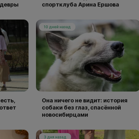
едевры
спортклуба Арина Ершова
10 дней назад
есть,
Она ничего не видит: история
 ответ
собаки без глаз, спасённой
новосибирцами
3 дня назад