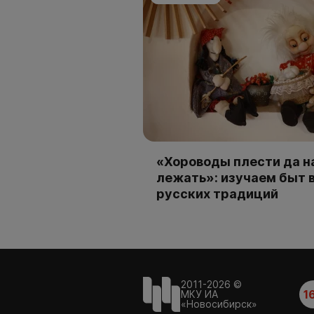
«Хороводы плести да н
лежать»: изучаем быт 
русских традиций
2011-2026 ©
1
МКУ ИА
«Новосибирск»