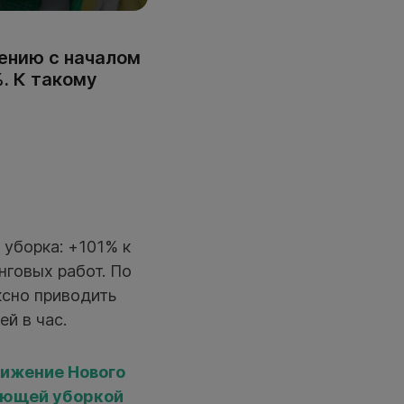
нению с началом
%. К такому
уборка: +101% к
нговых работ. По
ксно приводить
й в час.
лижение Нового
вающей уборкой