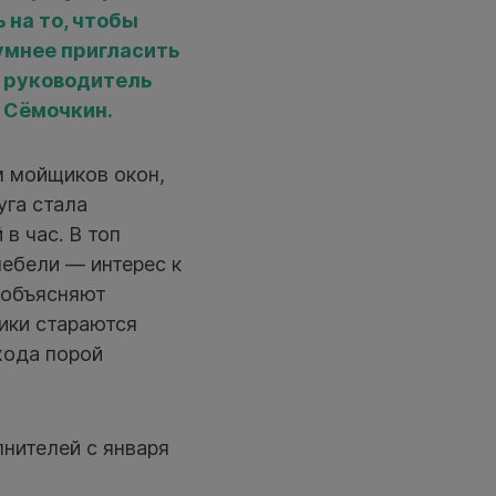
 на то, чтобы
умнее пригласить
т руководитель
 Сёмочкин.
м мойщиков окон,
уга стала
в час. В топ
мебели — интерес к
 объясняют
ики стараются
хода порой
нителей с января