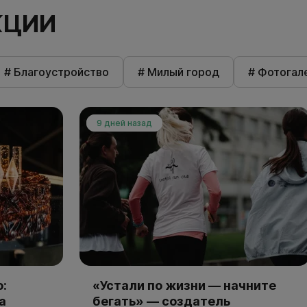
КЦИИ
# Благоустройство
# Милый город
# Фотогал
9 дней назад
:
«Устали по жизни — начните
а
бегать» — создатель