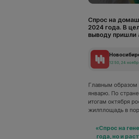
Спрос на домаш
2024 года. В це
выводу пришли 
Новосибир
12:50, 24 нояб
Главным образом 
январю. По стране
итогам октября ро
жилплощадь в поря
«Спрос на ген
года, но и ра