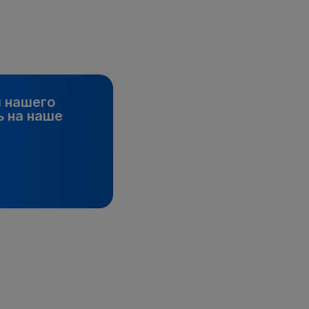
и нашего
 на наше