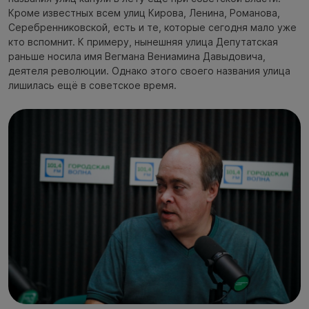
Кроме известных всем улиц Кирова, Ленина, Романова,
Серебренниковской, есть и те, которые сегодня мало уже
кто вспомнит. К примеру, нынешняя улица Депутатская
раньше носила имя Вегмана Вениамина Давыдовича,
деятеля революции. Однако этого своего названия улица
лишилась ещё в советское время.