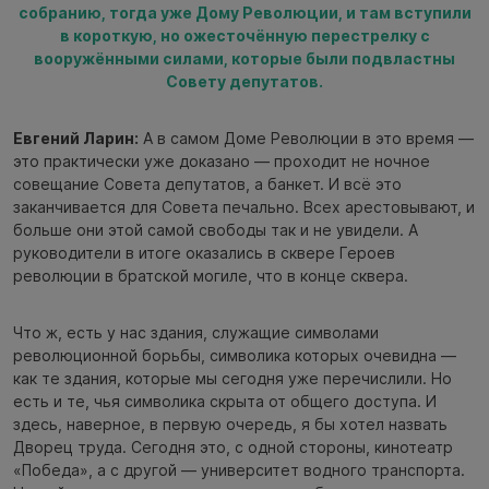
собранию, тогда уже Дому Революции, и там вступили
в короткую, но ожесточённую перестрелку с
вооружёнными силами, которые были подвластны
Совету депутатов.
Евгений Ларин:
А в самом Доме Революции в это время —
это практически уже доказано — проходит не ночное
совещание Совета депутатов, а банкет. И всё это
заканчивается для Совета печально. Всех арестовывают, и
больше они этой самой свободы так и не увидели. А
руководители в итоге оказались в сквере Героев
революции в братской могиле, что в конце сквера.
Что ж, есть у нас здания, служащие символами
революционной борьбы, символика которых очевидна —
как те здания, которые мы сегодня уже перечислили. Но
есть и те, чья символика скрыта от общего доступа. И
здесь, наверное, в первую очередь, я бы хотел назвать
Дворец труда. Сегодня это, с одной стороны, кинотеатр
«Победа», а с другой — университет водного транспорта.