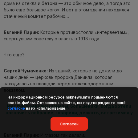
дома из стекла и бетона — это обычное дело, а тогда это
было ещё большое «ого». И вот в этом здании находился
стачечный комитет рабочих...
Евгений Ларин:
Которые противостояли «интервентам»,
свергнувшим советскую власть в 1918 году.
Что ещё?
Сергей Чумаченко:
Из зданий, которые не дожили до
наших дней — церковь пророка Даниила, которая
находилась на площади перед железнодорожным
вокзалом.
На информационном ресурсе
nsknews.info
применяются
cookie-файлы. Оставаясь на сайте, вы подтверждаете своё
Местные революционеры, большевики, когда хотели
согласие
на их использование.
назначить собрание, говорили, дескать, встретимся у
Даниила.
Согласен
Евгений Ларин:
И глазом так делали.