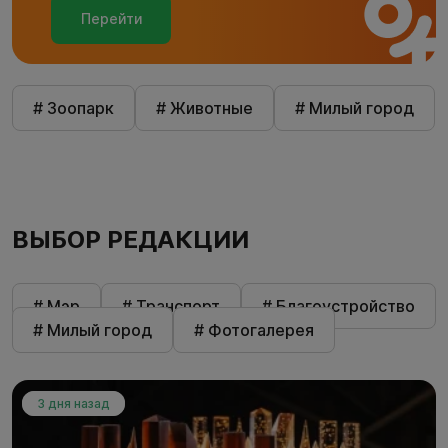
Перейти
# Зоопарк
# Животные
# Милый город
ВЫБОР РЕДАКЦИИ
# Мэр
# Транспорт
# Благоустройство
# Милый город
# Фотогалерея
3 дня назад