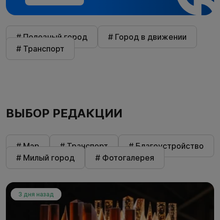
# Полезный город
# Город в движении
# Транспорт
ВЫБОР РЕДАКЦИИ
# Мэр
# Транспорт
# Благоустройство
# Милый город
# Фотогалерея
3 дня назад