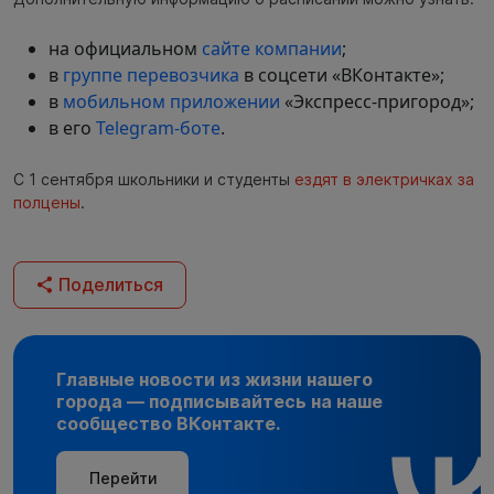
на официальном
сайте компании
;
в
группе перевозчика
в соцсети «ВКонтакте»;
в
мобильном приложении
«Экспресс-пригород»;
в его
Telegram-боте
.
С 1 сентября школьники и студенты
ездят в электричках за
полцены
.
Поделиться
Главные новости из жизни нашего
города — подписывайтесь на наше
сообщество ВКонтакте.
Перейти